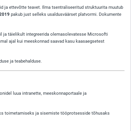
ja ettevõtte teavet. Ilma tsentraliseeritud struktuurita muutub
 2019
pakub just selleks usaldusväärset platvormi. Dokumente
l ja täielikult integreerida olemasolevatesse Microsofti
 samal ajal kui meeskonnad saavad kasu kaasaegsetest
duse ja teabehalduse.
nidel luua intranette, meeskonnaportaale ja
eks toimetamiseks ja sisemiste tööprotsesside tõhusaks