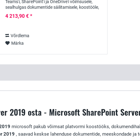
Teams'i, SharePoint'i ja OneDrive'i võimsusele,
sealhulgas dokumentide säilitamisele, koostööle,
jagamisele ja vestlustele. Töö tegemiseks ei pea
4 213,90 € *
kasutama...
Võrdlema
Märka
er 2019 osta - Microsoft SharePoint Server
 2019
microsoft pakub võimsat platvormi koostööks, dokumendihaldu
er 2019
, saavad keskse lahenduse dokumentide, meeskondade ja te