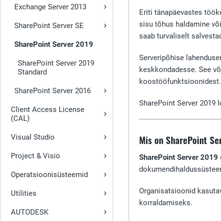
Exchange Server 2013
Eriti tänapäevastes töök
sisu tõhus haldamine või
SharePoint Server SE
saab turvaliselt salvestad
SharePoint Server 2019
Serveripõhise lahendus
SharePoint Server 2019
keskkondadesse. See või
Standard
koostööfunktsioonidest.
SharePoint Server 2016
SharePoint Server 2019 
Client Access License
(CAL)
Visual Studio
Mis on SharePoint Se
Project & Visio
SharePoint Server 2019
dokumendihaldussüstee
Operatsioonisüsteemid
Organisatsioonid kasut
Utilities
korraldamiseks.
AUTODESK