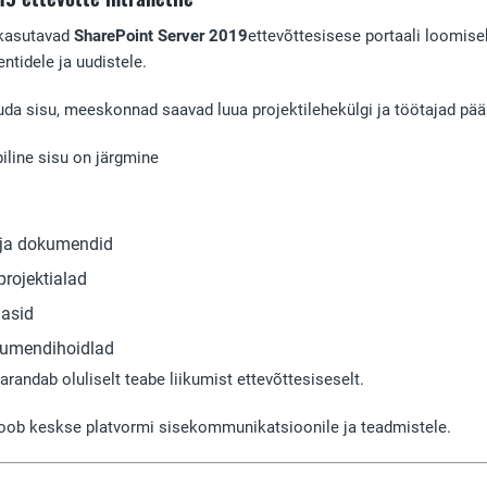
 kasutavad
SharePoint Server 2019
ettevõttesisese portaali loomise
ntidele ja uudistele.
 sisu, meeskonnad saavad luua projektilehekülgi ja töötajad pääs
piline sisu on järgmine
 ja dokumendid
rojektialad
asid
okumendihoidlad
parandab oluliselt teabe liikumist ettevõttesiseselt.
loob keskse platvormi sisekommunikatsioonile ja teadmistele.