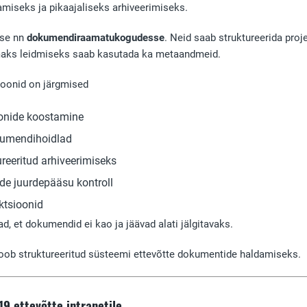
amiseks ja pikaajaliseks arhiveerimiseks.
kse nn
dokumendiraamatukogudesse
. Neid saab struktureerida pr
maks leidmiseks saab kasutada ka metaandmeid.
ioonid on järgmised
onide koostamine
okumendihoidlad
eeritud arhiveerimiseks
de juurdepääsu kontroll
ktsioonid
d, et dokumendid ei kao ja jäävad alati jälgitavaks.
loob struktureeritud süsteemi ettevõtte dokumentide haldamiseks.
9 ettevõtte intranetile