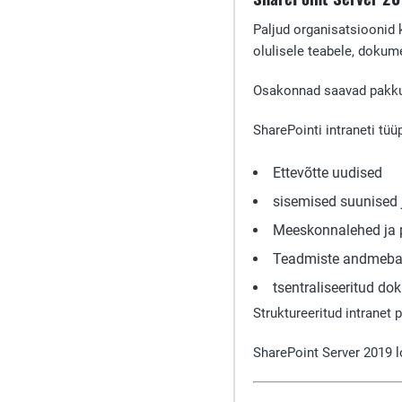
Paljud organisatsioonid
olulisele teabele, dokume
Osakonnad saavad pakkuda
SharePointi intraneti tüü
Ettevõtte uudised
sisemised suunised
Meeskonnalehed ja p
Teadmiste andmeba
tsentraliseeritud d
Struktureeritud intranet 
SharePoint Server 2019 