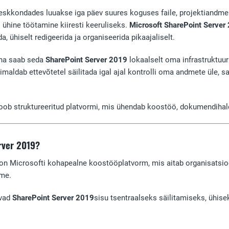
eskkondades luuakse iga päev suures koguses faile, projektiandmeid 
 ühine töötamine kiiresti keeruliseks.
Microsoft SharePoint Server
a, ühiselt redigeerida ja organiseerida pikaajaliselt.
ena saab seda
SharePoint Server 2019
lokaalselt oma infrastruktuuri
maldab ettevõtetel säilitada igal ajal kontrolli oma andmete üle,
loob struktureeritud platvormi, mis ühendab koostöö, dokumendihal
rver 2019?
on Microsofti kohapealne koostööplatvorm, mis aitab organisatsioo
me.
avad
SharePoint Server 2019
sisu tsentraalseks säilitamiseks, ühis