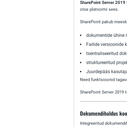
SharePoint Server 2019
otse platvormi sees.
SharePoint pakub meesko
dokumentide ühine r
Failide versioonide
tsentraliseeritud d
struktureeritud proje
Juurdepääs kasutaj
Need funktsioonid tagava
SharePoint Server 2019 
Dokumendihaldus koo
Integreeritud dokumend