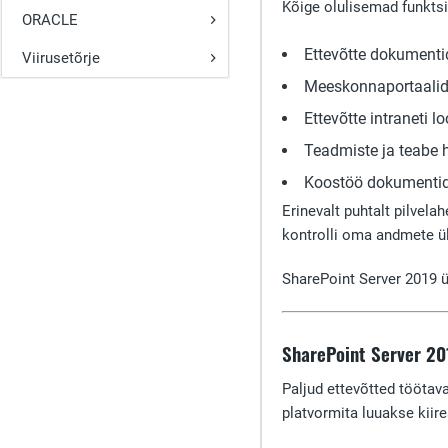
Kõige olulisemad funkts
ORACLE
Ettevõtte dokument
Viirusetõrje
Meeskonnaportaalid 
Ettevõtte intraneti l
Teadmiste ja teabe
Koostöö dokumentide
Erinevalt puhtalt pilvel
kontrolli oma andmete ül
SharePoint Server 2019 
SharePoint Server 20
Paljud ettevõtted töötav
platvormita luuakse kiir