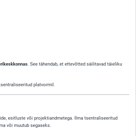
verikeskkonnas
. See tähendab, et ettevõtted säilitavad täieliku
ntraliseeritud platvormil.
, esitluste või projektiandmetega. Ilma tsentraliseeritud
duma või muutub segaseks.