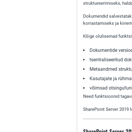
struktureerimiseks, hald
Dokumendid salvestata
korrastamiseks ja kiire
Kõige olulisemad funkts
Dokumentide versio
tsentraliseeritud d
Metaandmed struktur
Kasutajate ja rühma
võimsad otsingufun
Need funktsioonid tagava
SharePoint Server 2019 
SharePoint Server 201