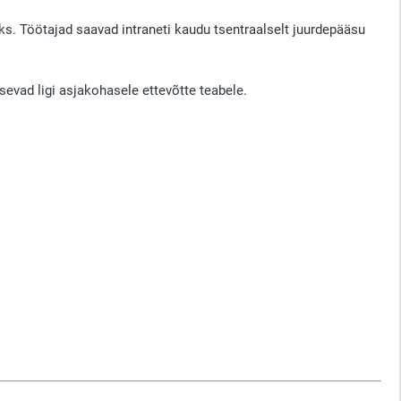
ks. Töötajad saavad intraneti kaudu tsentraalselt juurdepääsu
evad ligi asjakohasele ettevõtte teabele.