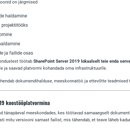
ioonid on järgmised
ide haldamine
projektitööks
oomine
 haldamine
 ja failide osas
ahendustest töötab
SharePoint Server 2019 lokaalselt teie enda ser
e ja saavad platvormi kohandada oma infrastruktuurile.
ühendab dokumendihalduse, meeskonnatöö ja ettevõtte teadmised tse
19 koostööplatvormina
ad tänapäeval meeskondades, kes töötavad samaaegselt dokumentide
esti mitu versiooni samast failist, mis tähendab, et teave läheb ka