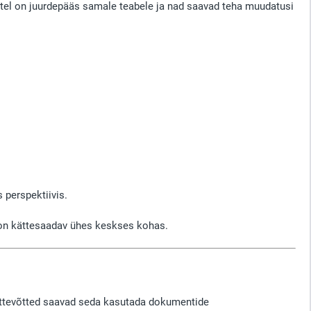
atel on juurdepääs samale teabele ja nad saavad teha muudatusi
 perspektiivis.
 on kättesaadav ühes keskses kohas.
tevõtted saavad seda kasutada dokumentide