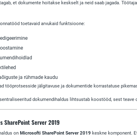
tagab, et dokumente hoitakse keskselt ja neid saab jagada. Töötaj
nnatööd toetavaid arvukaid funktsioone:
edigeerimine
 koostamine
okumendihoidlad
ktilehed
aõiguste ja rühmade kaudu
d tööprotsesside jälgitavuse ja dokumentide korrastatuse pikemas
tsentraliseeritud dokumendihaldus lihtsustab koostööd, sest teave
s SharePoint Server 2019
ihaldus on
Microsofti SharePoint Server 2019
keskne komponent. Et