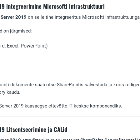
9 integreerimine Microsofti infrastruktuuri
 Server 2019
on selle tihe integreeritus Microsofti infrastruktuurig
id on järgmised:
rd, Excel, PowerPoint)
ointi dokumente saab otse SharePointis salvestada ja koos redigee
ory kaudu.
Server 2019 kaasaegse ettevõtte IT keskse komponendiks.
19 Litsentseerimine ja CALid