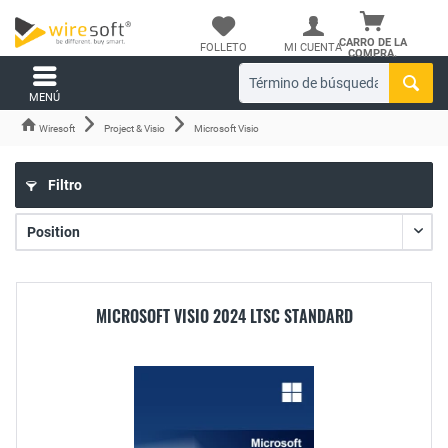
CARRO DE LA
FOLLETO
MI CUENTA
COMPRA.
MENÚ
Wiresoft
Project & Visio
Microsoft Visio
Filtro
MICROSOFT VISIO 2024 LTSC STANDARD