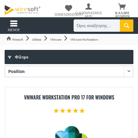
Ο ΛΟΓΑΡΙΑΣΜΌΣ
ΚΑΛΆΘΙ
ΣΗΜΕΙΩΜΑΤΆΡΙΟ
ΜΟΥ
ΑΓΟΡΏΝ
ΜΕΝΟΎ
Wiresoft
Utilities
VMware
VMware Workstation
Φίλτρο
VMWARE WORKSTATION PRO 17 FOR WINDOWS