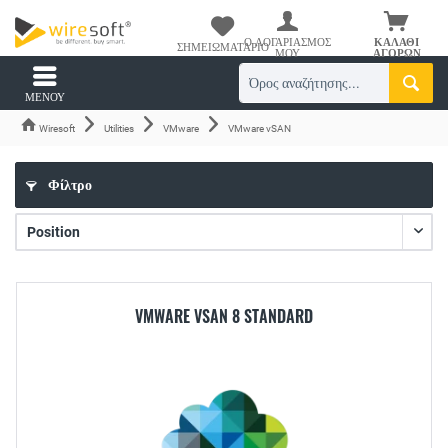
Ο ΛΟΓΑΡΙΑΣΜΌΣ
ΚΑΛΆΘΙ
ΣΗΜΕΙΩΜΑΤΆΡΙΟ
ΜΟΥ
ΑΓΟΡΏΝ
ΜΕΝΟΎ
Wiresoft
Utilities
VMware
VMware vSAN
Φίλτρο
VMWARE VSAN 8 STANDARD