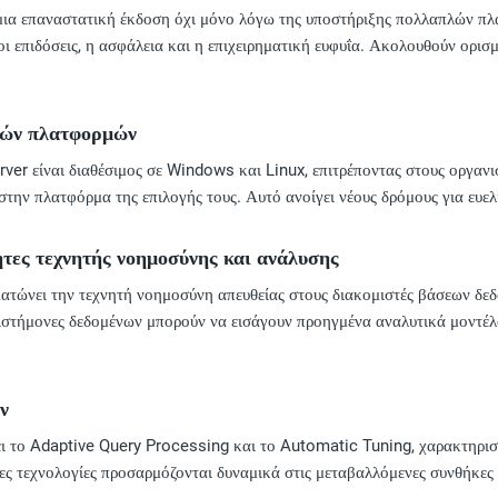
μια επαναστατική έκδοση όχι μόνο λόγω της υποστήριξης πολλαπλών π
οι επιδόσεις, η ασφάλεια και η επιχειρηματική ευφυΐα. Ακολουθούν ορι
λών πλατφορμών
ver είναι διαθέσιμος σε Windows και Linux, επιτρέποντας στους οργανισ
την πλατφόρμα της επιλογής τους. Αυτό ανοίγει νέους δρόμους για ευελ
τες τεχνητής νοημοσύνης και ανάλυσης
τώνει την τεχνητή νοημοσύνη απευθείας στους διακομιστές βάσεων δεδ
ιστήμονες δεδομένων μπορούν να εισάγουν προηγμένα αναλυτικά μοντέλα
ν
ι το Adaptive Query Processing και το Automatic Tuning, χαρακτηρισ
νες τεχνολογίες προσαρμόζονται δυναμικά στις μεταβαλλόμενες συνθήκες