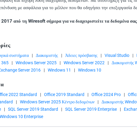
ασφαλή και ισχυρή λύση διαχείρισης δεδομένων. Με υποστήριξη για τις 
επένδυση με ασφάλεια για το μέλλον που θα οδηγήσει την επεξεργασία δ
 2017 από τη Wiresoft σήμερα για να διαχειριστείτε τα δεδομένα σα
ρίες
ργικά συστήματα
|
Διακομιστής
|
Άδειες πρόσβασης
|
Visual Studio
|
t 365
|
Windows Server 2025
|
Windows Server 2022
|
Διακομιστής
Exchange Server 2016
|
Windows 11
|
Windows 10
τα
ffice 2022 Standard
|
Office 2019 Standard
|
Office 2024 Pro
|
Offi
tandard
|
Windows Server 2025 Κέντρο δεδομένων
|
Διακομιστής Wind
e
|
SQL Server 2019 Standard
|
SQL Server 2019 Enterprise
|
Exchan
Windows 10 Enterprise