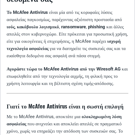
Το McAfee Antivirus
είναι μία από τις κορυφαίες λύσεις
ασφαλείας παγκοσμίως, παρέχοντας αξιόπιστη προστασία από
ιούς
,
κακόβουλο λογισμικό
,
ransomware
,
phishing
και άλλες
απειλές στον κυβερνοχώρο. Είτε πρόκειται για προσωπική χρήση,
είτε για οικογένειες ή επιχειρήσεις, η McAfee παρέχει
ισχυρή
τεχνολογία ασφαλείας
για να διατηρείτε τις συσκευές σας και τα
ευαίσθητα δεδομένα σας ασφαλή ανά πάσα στιγμή.
Αγοράστε τώρα το McAfee Antivirus από την Wiresoft AG
και
επωφεληθείτε από την τεχνολογία αιχμής, τη φιλική προς το
χρήστη λειτουργία και τη βέλτιστη σχέση τιμής-απόδοσης.
Γιατί το McAfee Antivirus είναι η σωστή επιλογή
Με το McAfee Antivirus, αποκτάτε μια
ολοκληρωμένη λύση
ασφαλείας
που ανιχνεύει και αποκλείει απειλές σε πραγματικό
χρόνο, χωρίς να επηρεάζει την απόδοση των συσκευών σας. Το