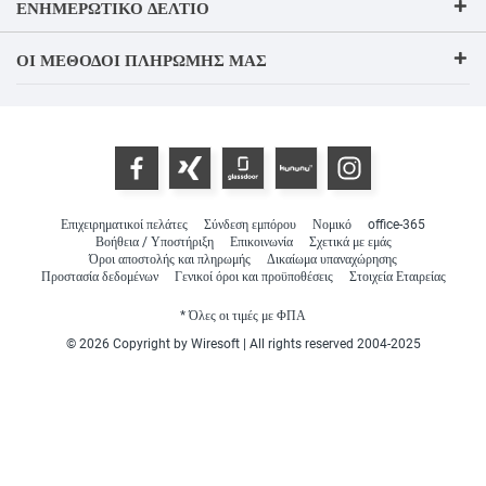
ΕΝΗΜΕΡΩΤΙΚΌ ΔΕΛΤΊΟ
ΟΙ ΜΈΘΟΔΟΙ ΠΛΗΡΩΜΉΣ ΜΑΣ
Επιχειρηματικοί πελάτες
Σύνδεση εμπόρου
Νομικό
office-365
Βοήθεια / Υποστήριξη
Επικοινωνία
Σχετικά με εμάς
Όροι αποστολής και πληρωμής
Δικαίωμα υπαναχώρησης
Προστασία δεδομένων
Γενικοί όροι και προϋποθέσεις
Στοιχεία Εταιρείας
* Όλες οι τιμές με ΦΠΑ
© 2026 Copyright by Wiresoft | All rights reserved 2004-2025