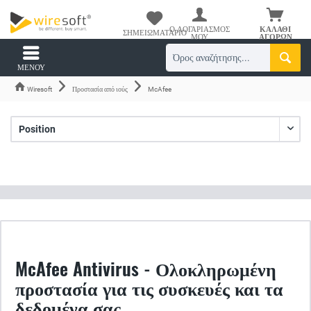
Ο ΛΟΓΑΡΙΑΣΜΌΣ
ΚΑΛΆΘΙ
ΣΗΜΕΙΩΜΑΤΆΡΙΟ
ΜΟΥ
ΑΓΟΡΏΝ
ΜΕΝΟΎ
Wiresoft
Προστασία από ιούς
McAfee
McAfee Antivirus - Ολοκληρωμένη
προστασία για τις συσκευές και τα
δεδομένα σας