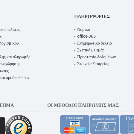
Α
ΠΛΗΡΟΦΟΡΊΕΣ
κοί πελάτες
Νομικό
ς
office-365
λογισμικού
Ενημερωτικό δελτίο
Σχετικά με εμάς
λής και πληρωμής
Προστασία δεδομένων
παναχώρησης
Στοιχεία Εταιρείας
ρωσης
 και προϋποθέσεις
ΣΤΗΜΑ
ΟΙ ΜΈΘΟΔΟΙ ΠΛΗΡΩΜΉΣ ΜΑΣ