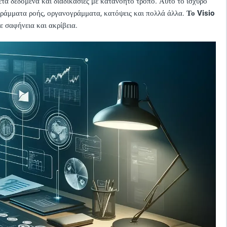
ετα δεδομένα και διαδικασίες με κατανοητό τρόπο. Αυτό το ισχυρό
αγράμματα ροής, οργανογράμματα, κατόψεις και πολλά άλλα.
Το Visio
με σαφήνεια και ακρίβεια.