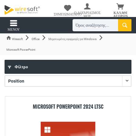
Ο ΛΟΓΑΡΙΑΣΜΌΣ
ΚΑΛΆΘΙ
ΣΗΜΕΙΩΜΑΤΆΡΙΟ
ΜΟΥ
ΑΓΟΡΏΝ
ΜΕΝΟΎ
Wiresoft
Office
Μεμονωμένες εφαρμογές για Windows
Microsoft PowerPoint
Φίλτρο
MICROSOFT POWERPOINT 2024 LTSC