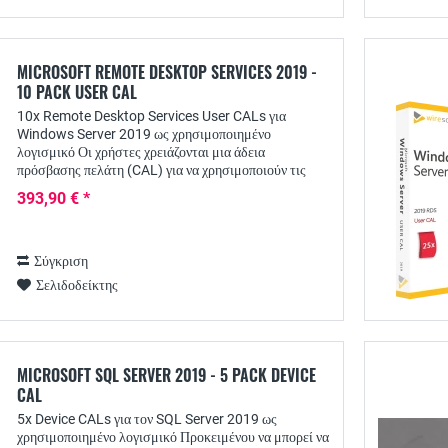
MICROSOFT REMOTE DESKTOP SERVICES 2019 -
10 PACK USER CAL
10x Remote Desktop Services User CALs για
Windows Server 2019 ως χρησιμοποιημένο
λογισμικό Οι χρήστες χρειάζονται μια άδεια
πρόσβασης πελάτη (CAL) για να χρησιμοποιούν τις
υπηρεσίες απομακρυσμένης επιφάνειας εργασίας από
393,90 € *
τους διακομιστές...
Σύγκριση
Σελιδοδείκτης
MICROSOFT SQL SERVER 2019 - 5 PACK DEVICE
CAL
5x Device CALs για τον SQL Server 2019 ως
χρησιμοποιημένο λογισμικό Προκειμένου να μπορεί να