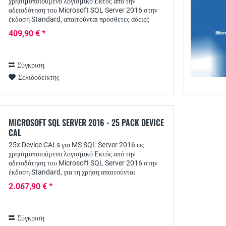
χρησιμοποιούμενο λογισμικό Εκτός από την
αδειοδότηση του Microsoft SQL Server 2016 στην
έκδοση Standard, απαιτούνται πρόσθετες άδειες
πρόσβασης πελατών, π.χ. με τη μορφή SQL Server
409,90 € *
2016 Device...
Σύγκριση
Σελιδοδείκτης
MICROSOFT SQL SERVER 2016 - 25 PACK DEVICE
CAL
25x Device CALs για MS SQL Server 2016 ως
χρησιμοποιούμενο λογισμικό Εκτός από την
αδειοδότηση του Microsoft SQL Server 2016 στην
έκδοση Standard, για τη χρήση απαιτούνται
συμπληρωματικές άδειες πρόσβασης πελατών, π.χ. με
2.067,90 € *
τη μορφή SQL...
Σύγκριση