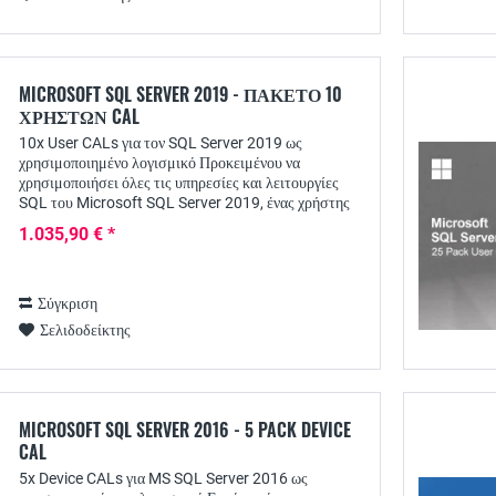
MICROSOFT SQL SERVER 2019 - ΠΑΚΈΤΟ 10
ΧΡΗΣΤΏΝ CAL
10x User CALs για τον SQL Server 2019 ως
χρησιμοποιημένο λογισμικό Προκειμένου να
χρησιμοποιήσει όλες τις υπηρεσίες και λειτουργίες
SQL του Microsoft SQL Server 2019, ένας χρήστης
χρειάζεται μια αντίστοιχη άδεια πρόσβασης πελάτη - το
1.035,90 € *
SQL...
Σύγκριση
Σελιδοδείκτης
MICROSOFT SQL SERVER 2016 - 5 PACK DEVICE
CAL
5x Device CALs για MS SQL Server 2016 ως