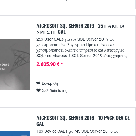
MICROSOFT SQL SERVER 2019 - 25 ΠΑΚΈΤΑ
ΧΡΉΣΤΗ CAL
25x User CALs για τον SQL Server 2019 ως
χρησιμοποιημένο λογισμικό Προκειμένου να
χρησιμοποιήσει όλες τις υπηρεσίες και λειτουργίες
SQL του Microsoft SQL Server 2019, ένας χρήστης
χρειάζεται μια αντίστοιχη άδεια πρόσβασης πελάτη - το
2.605,90 € *
SQL...
Σύγκριση
Σελιδοδείκτης
MICROSOFT SQL SERVER 2016 - 10 PACK DEVICE
CAL
10x Device CALs για MS SQL Server 2016 ως