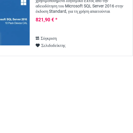
χρησιμοποιημένο λογισμικό Εκτός από την
αδειοδότηση του Microsoft SQL Server 2016 στην
έκδοση Standard, για τη χρήση απαιτούνται
πρόσθετες άδειες πρόσβασης πελατών, π.χ. με τη
821,90 € *
μορφή SQL Server...
Σύγκριση
Σελιδοδείκτης