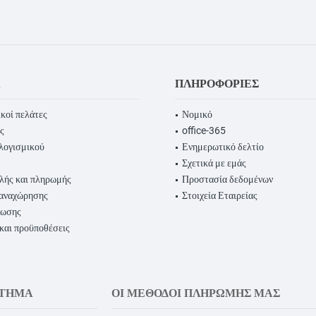
Α
ΠΛΗΡΟΦΟΡΊΕΣ
κοί πελάτες
Νομικό
ς
office-365
λογισμικού
Ενημερωτικό δελτίο
Σχετικά με εμάς
λής και πληρωμής
Προστασία δεδομένων
παναχώρησης
Στοιχεία Εταιρείας
ρωσης
 και προϋποθέσεις
ΣΤΗΜΑ
ΟΙ ΜΈΘΟΔΟΙ ΠΛΗΡΩΜΉΣ ΜΑΣ