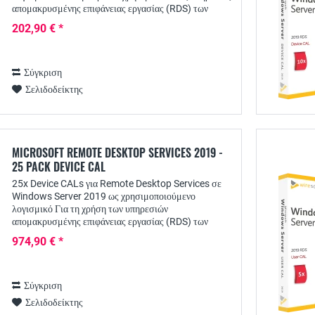
απομακρυσμένης επιφάνειας εργασίας (RDS) των
διακομιστών των Windows, κάθε χρήστης χρειάζεται
202,90 € *
μια...
Σύγκριση
Σελιδοδείκτης
MICROSOFT REMOTE DESKTOP SERVICES 2019 -
25 PACK DEVICE CAL
25x Device CALs για Remote Desktop Services σε
Windows Server 2019 ως χρησιμοποιούμενο
λογισμικό Για τη χρήση των υπηρεσιών
απομακρυσμένης επιφάνειας εργασίας (RDS) των
διακομιστών Windows, κάθε χρήστης χρειάζεται μια
974,90 € *
άδεια πρόσβασης...
Σύγκριση
Σελιδοδείκτης