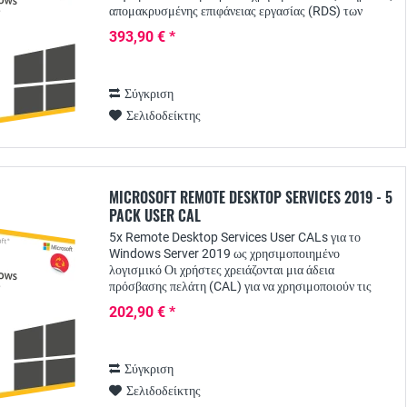
απομακρυσμένης επιφάνειας εργασίας (RDS) των
διακομιστών των Windows, κάθε χρήστης
393,90 € *
χρειάζεται...
Σύγκριση
Σελιδοδείκτης
MICROSOFT REMOTE DESKTOP SERVICES 2019 - 5
PACK USER CAL
5x Remote Desktop Services User CALs για το
Windows Server 2019 ως χρησιμοποιημένο
λογισμικό Οι χρήστες χρειάζονται μια άδεια
πρόσβασης πελάτη (CAL) για να χρησιμοποιούν τις
υπηρεσίες απομακρυσμένης επιφάνειας εργασίας από
202,90 € *
τους...
Σύγκριση
Σελιδοδείκτης