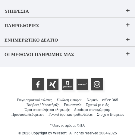
ΥΠΗΡΕΣΊΑ
ΠΛΗΡΟΦΟΡΊΕΣ
ΕΝΗΜΕΡΩΤΙΚΌ ΔΕΛΤΊΟ
ΟΙ ΜΈΘΟΔΟΙ ΠΛΗΡΩΜΉΣ ΜΑΣ
Επιχειρηματικοί πελάτες
Σύνδεση εμπόρου
Νομικό
office-365
Βοήθεια / Υποστήριξη
Επικοινωνία
Σχετικά με εμάς
Όροι αποστολής και πληρωμής
Δικαίωμα υπαναχώρησης
Προστασία δεδομένων
Γενικοί όροι και προϋποθέσεις
Στοιχεία Εταιρείας
* Όλες οι τιμές με ΦΠΑ
© 2026 Copyright by Wiresoft | All rights reserved 2004-2025