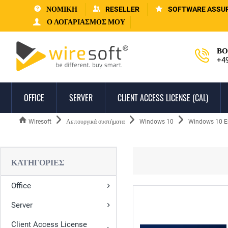
ΝΟΜΙΚΗ
RESELLER
SOFTWARE ASSU
Ο ΛΟΓΑΡΙΑΣΜΌΣ ΜΟΥ
ΒΟ
+4
OFFICE
SERVER
CLIENT ACCESS LICENSE (CAL)
Wiresoft
Λειτουργικά συστήματα
Windows 10
Windows 10 En
ΚΑΤΗΓΟΡΊΕΣ
Office
Server
Client Access License