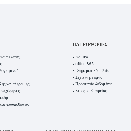
Α
ΠΛΗΡΟΦΟΡΊΕΣ
κοί πελάτες
Νομικό
ς
office-365
λογισμικού
Ενημερωτικό δελτίο
Σχετικά με εμάς
λής και πληρωμής
Προστασία δεδομένων
παναχώρησης
Στοιχεία Εταιρείας
ρωσης
 και προϋποθέσεις
ΣΤΗΜΑ
ΟΙ ΜΈΘΟΔΟΙ ΠΛΗΡΩΜΉΣ ΜΑΣ