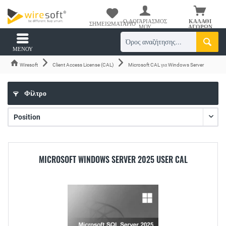
Ο ΛΟΓΑΡΙΑΣΜΌΣ
ΚΑΛΆΘΙ
ΣΗΜΕΙΩΜΑΤΆΡΙΟ
ΜΟΥ
ΑΓΟΡΏΝ
ΜΕΝΟΎ
Wiresoft
Client Access License (CAL)
Microsoft CAL για Windows Server
Φίλτρο
MICROSOFT WINDOWS SERVER 2025 USER CAL