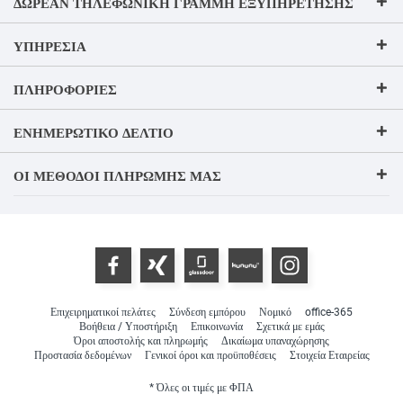
ΔΩΡΕΆΝ ΤΗΛΕΦΩΝΙΚΉ ΓΡΑΜΜΉ ΕΞΥΠΗΡΈΤΗΣΗΣ
ΥΠΗΡΕΣΊΑ
ΠΛΗΡΟΦΟΡΊΕΣ
ΕΝΗΜΕΡΩΤΙΚΌ ΔΕΛΤΊΟ
ΟΙ ΜΈΘΟΔΟΙ ΠΛΗΡΩΜΉΣ ΜΑΣ
Επιχειρηματικοί πελάτες
Σύνδεση εμπόρου
Νομικό
office-365
Βοήθεια / Υποστήριξη
Επικοινωνία
Σχετικά με εμάς
Όροι αποστολής και πληρωμής
Δικαίωμα υπαναχώρησης
Προστασία δεδομένων
Γενικοί όροι και προϋποθέσεις
Στοιχεία Εταιρείας
* Όλες οι τιμές με ΦΠΑ