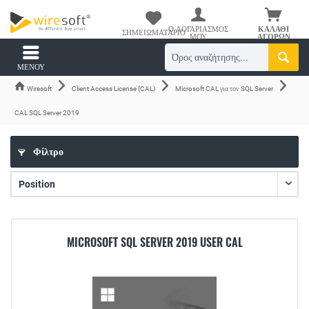
Ο ΛΟΓΑΡΙΑΣΜΌΣ
ΚΑΛΆΘΙ
ΣΗΜΕΙΩΜΑΤΆΡΙΟ
ΜΟΥ
ΑΓΟΡΏΝ
ΜΕΝΟΎ
Wiresoft
Client Access License (CAL)
Microsoft CAL για τον SQL Server
CAL SQL Server 2019
Φίλτρο
MICROSOFT SQL SERVER 2019 USER CAL