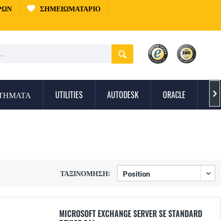
ΡΏΝ
ΣΗΜΕΙΩΜΑΤΆΡΙΟ
ΣΤΉΜΑΤΑ
UTILITIES
AUTODESK
ORACLE
ΠΡ

ΤΑΞΙΝΌΜΗΣΗ:
MICROSOFT EXCHANGE SERVER SE STANDARD