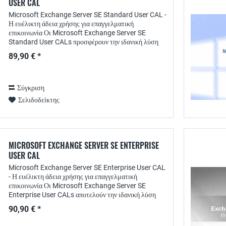
USER CAL
Microsoft Exchange Server SE Standard User CAL -
Η ευέλικτη άδεια χρήσης για επαγγελματική
επικοινωνία Οι Microsoft Exchange Server SE
Standard User CALs προσφέρουν την ιδανική λύση
αδειοδότησης για εταιρείες που θέλουν να παρέχουν
89,90 € *
στους...
Σύγκριση
Σελιδοδείκτης
MICROSOFT EXCHANGE SERVER SE ENTERPRISE
USER CAL
Microsoft Exchange Server SE Enterprise User CAL
- Η ευέλικτη άδεια χρήσης για επαγγελματική
επικοινωνία Οι Microsoft Exchange Server SE
Enterprise User CALs αποτελούν την ιδανική λύση
αδειών χρήσης για εταιρείες που θέλουν να δώσουν...
90,90 € *