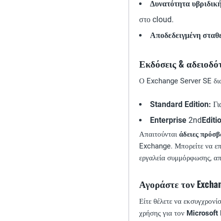
Δυνατότητα υβριδική
στο cloud.
Αποδεδειγμένη σταθ
Εκδόσεις & αδειοδότ
Ο Exchange Server SE διατ
Standard Edition:
Γι
Enterprise
2nd
Editi
Απαιτούνται
άδειες πρόσβ
Exchange. Μπορείτε να επ
εργαλεία συμμόρφωσης, α
Αγοράστε τον Exchan
Είτε θέλετε να εκσυγχρονί
χρήσης για τον
Microsoft