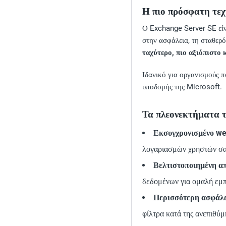
Η πιο πρόσφατη τεχν
Ο Exchange Server SE είν
στην ασφάλεια, τη σταθερό
ταχύτερο, πιο αξιόπιστο
Ιδανικό για οργανισμούς π
υποδομής της Microsoft.
Τα πλεονεκτήματα το
Εκσυγχρονισμένο we
λογαριασμών χρηστών σας
Βελτιστοποιημένη α
δεδομένων για ομαλή εμπ
Περισσότερη ασφάλε
φίλτρα κατά της ανεπιθύ