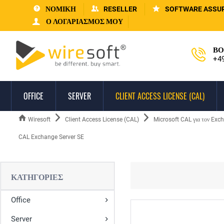
ΝΟΜΙΚΗ
RESELLER
SOFTWARE ASSU
Ο ΛΟΓΑΡΙΑΣΜΌΣ ΜΟΥ
ΒΟ
+4
OFFICE
SERVER
CLIENT ACCESS LICENSE (CAL)
Wiresoft
Client Access License (CAL)
Microsoft CAL για τον Exc
CAL Exchange Server SE
ΚΑΤΗΓΟΡΊΕΣ
Office
Server