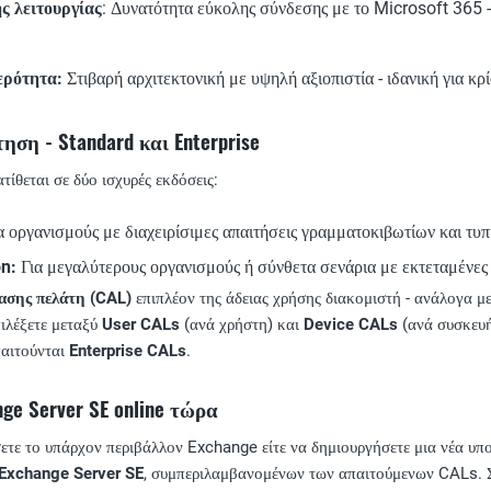
ς λειτουργίας
: Δυνατότητα εύκολης σύνδεσης με το Microsoft 365 -
ερότητα:
Στιβαρή αρχιτεκτονική με υψηλή αξιοπιστία - ιδανική για κρί
ηση - Standard και Enterprise
ίθεται σε δύο ισχυρές εκδόσεις:
α οργανισμούς με διαχειρίσιμες απαιτήσεις γραμματοκιβωτίων και τυπι
on:
Για μεγαλύτερους οργανισμούς ή σύνθετα σενάρια με εκτεταμένες
ασης πελάτη (CAL)
επιπλέον της άδειας χρήσης διακομιστή - ανάλογα μ
ιλέξετε μεταξύ
User CALs
(ανά χρήστη) και
Device CALs
(ανά συσκευή)
παιτούνται
Enterprise CALs
.
ge Server SE online τώρα
σετε το υπάρχον περιβάλλον Exchange είτε να δημιουργήσετε μια νέα υ
 Exchange Server SE
, συμπεριλαμβανομένων των απαιτούμενων CALs. Σα