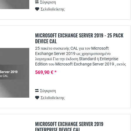
Σύγκριση
Σελιδοδείκτης
MICROSOFT EXCHANGE SERVER 2019 - 25 PACK
DEVICE CAL
25 πακέτο συσκευής CAL για τον Microsoft
Exchange Server 2019 ως χρησιμοποιημένο
λογισμικό Για την έκδοση Standard ή Enterprise
Edition του Microsoft Exchange Server 2019 , εκτός
από την άδεια χρήσης διακομιστή, απαιτείται
569,90 € *
ξεχωριστή...
Σύγκριση
Σελιδοδείκτης
MICROSOFT EXCHANGE SERVER 2019
ENTERPRISE DEVICE CAL