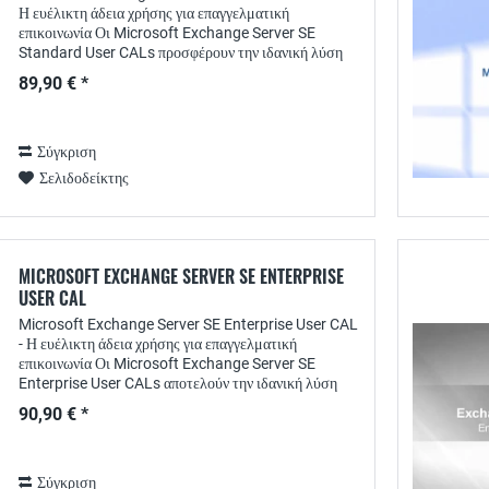
Η ευέλικτη άδεια χρήσης για επαγγελματική
επικοινωνία Οι Microsoft Exchange Server SE
Standard User CALs προσφέρουν την ιδανική λύση
αδειοδότησης για εταιρείες που θέλουν να παρέχουν
89,90 € *
στους...
Σύγκριση
Σελιδοδείκτης
MICROSOFT EXCHANGE SERVER SE ENTERPRISE
USER CAL
Microsoft Exchange Server SE Enterprise User CAL
- Η ευέλικτη άδεια χρήσης για επαγγελματική
επικοινωνία Οι Microsoft Exchange Server SE
Enterprise User CALs αποτελούν την ιδανική λύση
αδειών χρήσης για εταιρείες που θέλουν να δώσουν...
90,90 € *
Σύγκριση