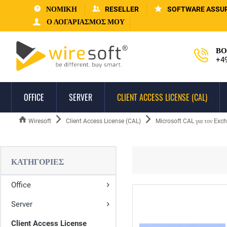
ΝΟΜΙΚΗ
RESELLER
SOFTWARE ASSU
Ο ΛΟΓΑΡΙΑΣΜΌΣ ΜΟΥ
ΒΟ
+4
OFFICE
SERVER
CLIENT ACCESS LICENSE (CAL)
Wiresoft
Client Access License (CAL)
Microsoft CAL για τον Exc
ΚΑΤΗΓΟΡΊΕΣ
Office
Server
Client Access License