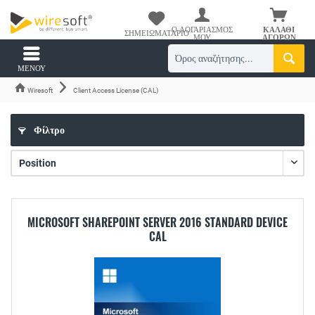
Ο ΛΟΓΑΡΙΑΣΜΌΣ
ΚΑΛΆΘΙ
ΣΗΜΕΙΩΜΑΤΆΡΙΟ
ΜΟΥ
ΑΓΟΡΏΝ
ΜΕΝΟΎ
Wiresoft
Client Access License (CAL)
Φίλτρο
MICROSOFT SHAREPOINT SERVER 2016 STANDARD DEVICE
CAL