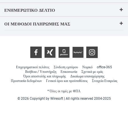
ΕΝΗΜΕΡΩΤΙΚΌ ΔΕΛΤΊΟ
ΟΙ ΜΈΘΟΔΟΙ ΠΛΗΡΩΜΉΣ ΜΑΣ
Επιχειρηματικοί πελάτες
Σύνδεση εμπόρου
Νομικό
office-365
Βοήθεια / Υποστήριξη
Επικοινωνία
Σχετικά με εμάς
Όροι αποστολής και πληρωμής
Δικαίωμα υπαναχώρησης
Προστασία δεδομένων
Γενικοί όροι και προϋποθέσεις
Στοιχεία Εταιρείας
* Όλες οι τιμές με ΦΠΑ
© 2026 Copyright by Wiresoft | All rights reserved 2004-2025