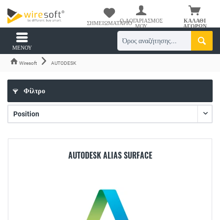
Ο ΛΟΓΑΡΙΑΣΜΌΣ
ΚΑΛΆΘΙ
ΣΗΜΕΙΩΜΑΤΆΡΙΟ
ΜΟΥ
ΑΓΟΡΏΝ
ΜΕΝΟΎ
Wiresoft
AUTODESK
Φίλτρο
AUTODESK ALIAS SURFACE