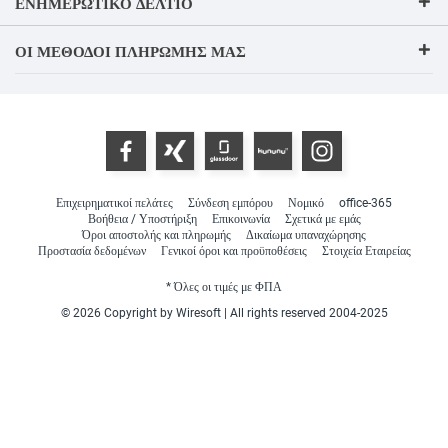
ΕΝΗΜΕΡΩΤΙΚΌ ΔΕΛΤΊΟ
ΟΙ ΜΈΘΟΔΟΙ ΠΛΗΡΩΜΉΣ ΜΑΣ
Επιχειρηματικοί πελάτες
Σύνδεση εμπόρου
Νομικό
office-365
Βοήθεια / Υποστήριξη
Επικοινωνία
Σχετικά με εμάς
Όροι αποστολής και πληρωμής
Δικαίωμα υπαναχώρησης
Προστασία δεδομένων
Γενικοί όροι και προϋποθέσεις
Στοιχεία Εταιρείας
* Όλες οι τιμές με ΦΠΑ
© 2026 Copyright by Wiresoft | All rights reserved 2004-2025