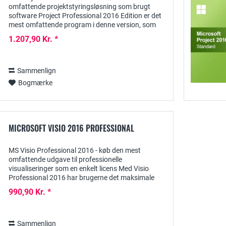
omfattende projektstyringsløsning som brugt
software Project Professional 2016 Edition er det
mest omfattende program i denne version, som
Microsoft har udviklet til planlægning og
1.207,90 Kr. *
implementering...
Sammenlign
Bogmærke
MICROSOFT VISIO 2016 PROFESSIONAL
MS Visio Professional 2016 - køb den mest
omfattende udgave til professionelle
visualiseringer som en enkelt licens Med Visio
Professional 2016 har brugerne det maksimale
antal værktøjer og skabeloner til rådighed til
990,90 Kr. *
professionelt at...
Sammenlign