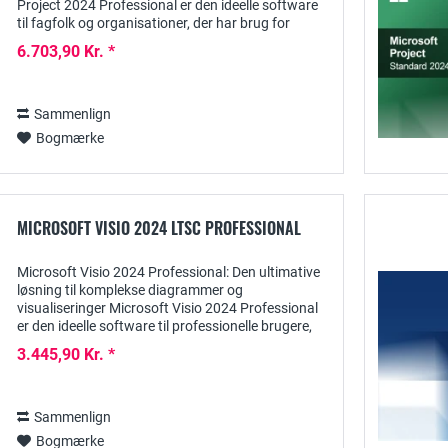
Project 2024 Professional er den ideelle software
til fagfolk og organisationer, der har brug for
omfattende værktøjer til planlægning, styring...
6.703,90 Kr. *
Sammenlign
Bogmærke
MICROSOFT VISIO 2024 LTSC PROFESSIONAL
Microsoft Visio 2024 Professional: Den ultimative
løsning til komplekse diagrammer og
visualiseringer Microsoft Visio 2024 Professional
er den ideelle software til professionelle brugere,
der har brug for at skabe omfattende
3.445,90 Kr. *
diagrammer,...
Sammenlign
Bogmærke