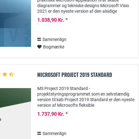
praktiske Microsoft-applikation til at skabe
diagrammer og tekniske designs Microsoft Visio
2021 er den nyeste version af den alsidige
visualiseringssoftware, der kan bruges til at skabe
1.038,90 Kr. *
en...
Sammenlign
Bogmærke
MICROSOFT PROJECT 2019 STANDARD
MS Project 2019 Standard -
projektstyringsprogrammet som en selvstændig
version til køb Project 2019 Standard er den nyeste
version af Microsofts fleksible
projektstyringssystem, der primært henvender sig
1.737,90 Kr. *
til små og mellemstore...
Sammenlign