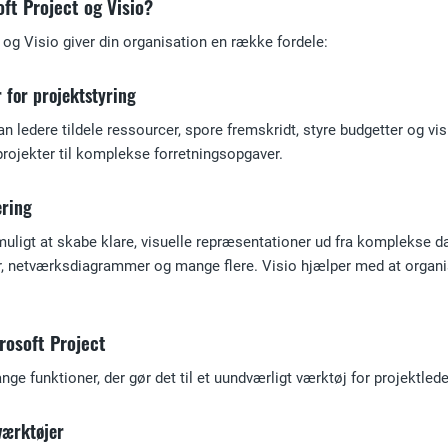
ft Project og Visio?
 og Visio giver din organisation en række fordele:
 for projektstyring
 ledere tildele ressourcer, spore fremskridt, styre budgetter og vis
 projekter til komplekse forretningsopgaver.
ring
muligt at skabe klare, visuelle repræsentationer ud fra komplekse 
r, netværksdiagrammer og mange flere. Visio hjælper med at organ
rosoft Project
ge funktioner, der gør det til et uundværligt værktøj for projektlede
værktøjer