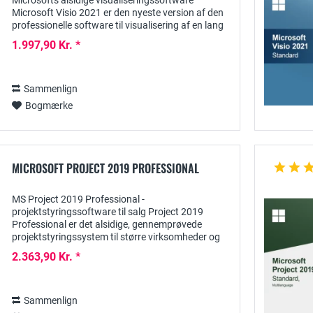
Microsofts alsidige visualiseringssoftware
Microsoft Visio 2021 er den nyeste version af den
professionelle software til visualisering af en lang
række processer og diagrammer - både inden...
1.997,90 Kr. *
Sammenlign
Bogmærke
MICROSOFT PROJECT 2019 PROFESSIONAL
MS Project 2019 Professional -
projektstyringssoftware til salg Project 2019
Professional er det alsidige, gennemprøvede
projektstyringssystem til større virksomheder og
organisationer, der indeholder en lang række
2.363,90 Kr. *
praktiske...
Sammenlign