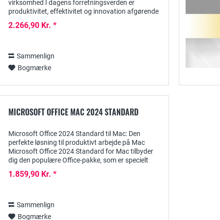
virksomhed I dagens forretningsverden er
produktivitet, effektivitet og innovation afgørende
for succes. Microsoft Office 2024 Professional
2.266,90 Kr. *
Plus...
Sammenlign
Bogmærke
MICROSOFT OFFICE MAC 2024 STANDARD
Microsoft Office 2024 Standard til Mac: Den
perfekte løsning til produktivt arbejde på Mac
Microsoft Office 2024 Standard for Mac tilbyder
dig den populære Office-pakke, som er specielt
optimeret til Mac-brugernes behov. Denne
1.859,90 Kr. *
omfattende...
Sammenlign
Bogmærke