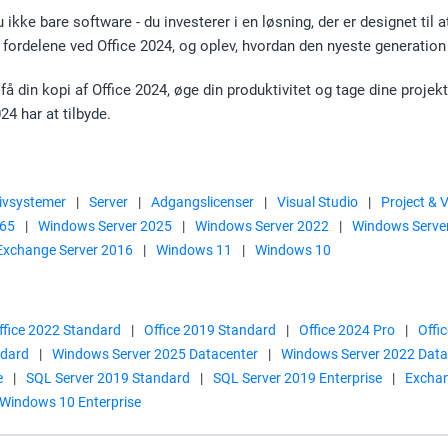
ikke bare software - du investerer i en løsning, der er designet til
fordelene ved Office 2024, og oplev, hvordan den nyeste generation 
få din kopi af Office 2024, øge din produktivitet og tage dine proj
24 har at tilbyde.
ivsystemer
|
Server
|
Adgangslicenser
|
Visual Studio
|
Project & V
365
|
Windows Server 2025
|
Windows Server 2022
|
Windows Serve
Exchange Server 2016
|
Windows 11
|
Windows 10
ffice 2022 Standard
|
Office 2019 Standard
|
Office 2024 Pro
|
Offi
ndard
|
Windows Server 2025 Datacenter
|
Windows Server 2022 Data
e
|
SQL Server 2019 Standard
|
SQL Server 2019 Enterprise
|
Exchan
Windows 10 Enterprise