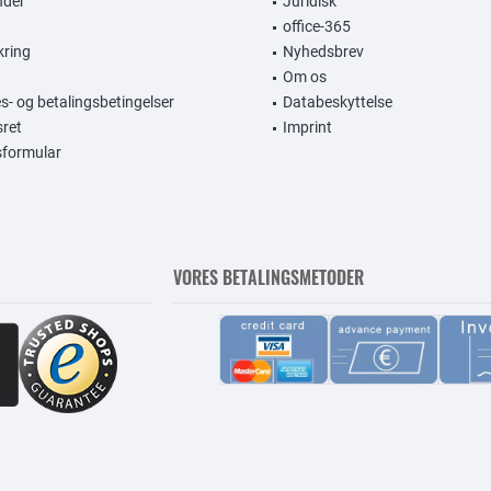
nder
Juridisk
office-365
kring
Nyhedsbrev
Om os
s- og betalingsbetingelser
Databeskyttelse
sret
Imprint
gsformular
VORES BETALINGSMETODER