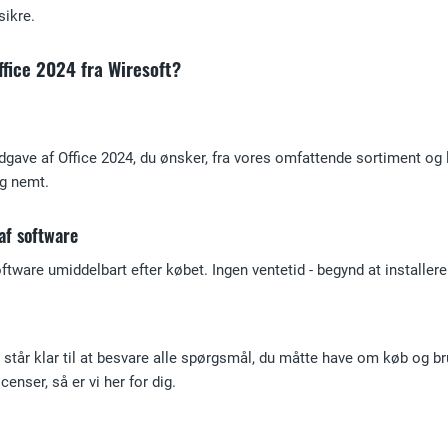
sikre.
fice 2024 fra Wiresoft?
gave af Office 2024, du ønsker, fra vores omfattende sortiment og læ
og nemt.
af software
tware umiddelbart efter købet. Ingen ventetid - begynd at installe
tår klar til at besvare alle spørgsmål, du måtte have om køb og br
enser, så er vi her for dig.