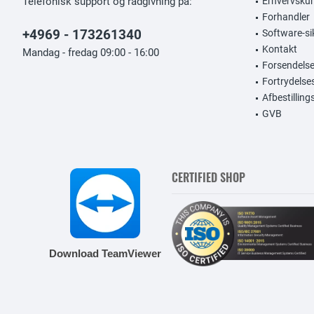
Telefonisk support og rådgivning på:
Erhvervsku
Forhandler
+4969 - 173261340
Software-si
Kontakt
Mandag - fredag 09:00 - 16:00
Forsendelse
Fortrydelse
Afbestillin
GVB
CERTIFIED SHOP
Download TeamViewer