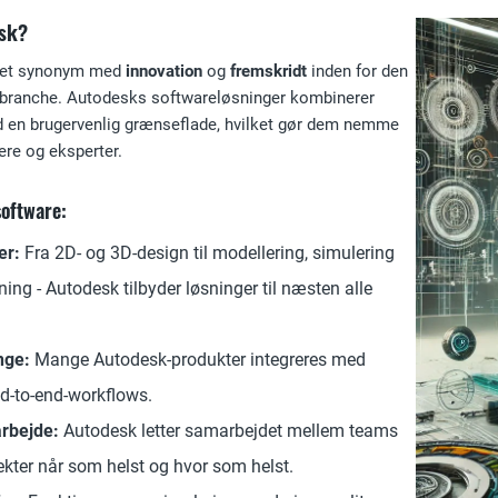
esk?
æret synonym med
innovation
og
fremskridt
inden for den
gebranche. Autodesks softwareløsninger kombinerer
d en brugervenlig grænseflade, hvilket gør dem nemme
ere og eksperter.
oftware:
er:
Fra 2D- og 3D-design til modellering, simulering
ng - Autodesk tilbyder løsninger til næsten alle
nge:
Mange Autodesk-produkter integreres med
nd-to-end-workflows.
rbejde:
Autodesk letter samarbejdet mellem teams
jekter når som helst og hvor som helst.