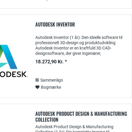
AUTODESK INVENTOR
Autodesk Inventor (1 år): Den ideelle software til
professionelt 3D-design og produktudvikling
Autodesk Inventor er en kraftfuld 3D CAD-
designsoftware, der giver ingeniører,
produktudviklere og designere værktøjerne til at
18.272,90 Kr. *
skabe præcise...
Sammenlign
Bogmærke
AUTODESK PRODUCT DESIGN & MANUFACTURING
COLLECTION
Autodesk Product Design & Manufacturing