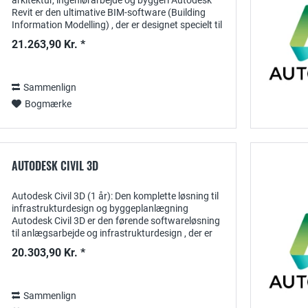
arkitektur, ingeniørarbejde og byggeri Autodesk
Revit er den ultimative BIM-software (Building
Information Modelling) , der er designet specielt til
arkitekter, ingeniører og...
21.263,90 Kr. *
Sammenlign
Bogmærke
AUTODESK CIVIL 3D
Autodesk Civil 3D (1 år): Den komplette løsning til
infrastrukturdesign og byggeplanlægning
Autodesk Civil 3D er den førende softwareløsning
til anlægsarbejde og infrastrukturdesign , der er
designet specielt til ingeniører, planlæggere...
20.303,90 Kr. *
Sammenlign