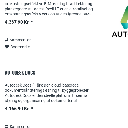
omkostningseffektive BIM-løsning til arkitekter og
planlæggere Autodesk Revit LT er en strømlinet og
omkostningseffektiv version af den førende BIM-
software Revit , der er designet specielt til små...
4.337,90 Kr. *
Sammenlign
Bogmærke
AUTODESK DOCS
Autodesk Docs (1 år): Den cloud-baserede
dokumenthåndteringsløsning til byggeprojekter
Autodesk Docs er den ideelle platform til central
styring og organisering af dokumenter til
byggeprojekter. Med et 1-årigt abonnement får du
4.166,90 Kr. *
adgang...
Sammenlign