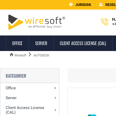
JURIDISK
RESE
H
+4
OFFICE
SERVER
CLIENT ACCESS LICENSE (CAL)
Wiresoft
AUTODESK
KATEGORIER
Office
Server
Client Access License
(CAL)