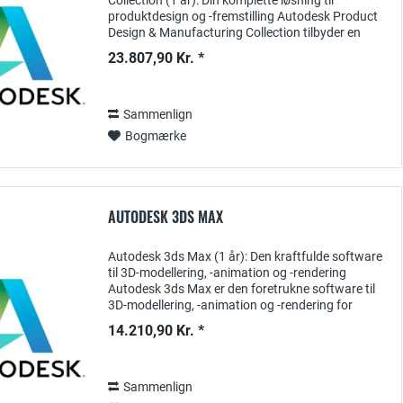
Collection (1 år): Din komplette løsning til
produktdesign og -fremstilling Autodesk Product
Design & Manufacturing Collection tilbyder en
omfattende pakke af effektive softwareløsninger,
23.807,90 Kr. *
der er...
Sammenlign
Bogmærke
AUTODESK 3DS MAX
Autodesk 3ds Max (1 år): Den kraftfulde software
til 3D-modellering, -animation og -rendering
Autodesk 3ds Max er den foretrukne software til
3D-modellering, -animation og -rendering for
designere, kunstnere og ingeniører, der ønsker at...
14.210,90 Kr. *
Sammenlign