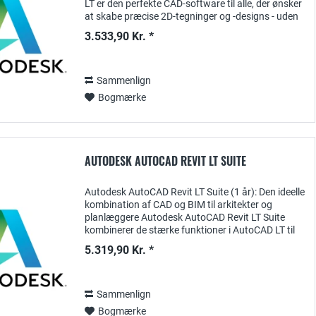
LT er den perfekte CAD-software til alle, der ønsker
at skabe præcise 2D-tegninger og -designs - uden
unødvendige funktioner, der gør...
3.533,90 Kr. *
Sammenlign
Bogmærke
AUTODESK AUTOCAD REVIT LT SUITE
Autodesk AutoCAD Revit LT Suite (1 år): Den ideelle
kombination af CAD og BIM til arkitekter og
planlæggere Autodesk AutoCAD Revit LT Suite
kombinerer de stærke funktioner i AutoCAD LT til
præcise 2D-tegninger og Revit LT , en...
5.319,90 Kr. *
Sammenlign
Bogmærke