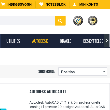
INDKØBSVOGN
NOTESBLOK
MIN KONTO
UTILITIES
AUTODESK
ORACLE
BESKYTTELSE MO

SORTERING:
AUTODESK AUTOCAD LT
Autodesk AutoCAD LT (1 år): Din professionelle
løsning til præcise 2D-designs Autodesk Auto CAD