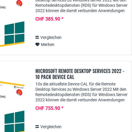
Desktop Services zu Windows Server 2022 Mit den
Remotedesktopdiensten (RDS) für Windows Server
2022 können die damit verbunden Anwendungen
zentral für Nutzer bereitgestellt werden. Damit
CHF 385.90 *
User...
Vergleichen
Merken
MICROSOFT REMOTE DESKTOP SERVICES 2022 -
10 PACK DEVICE CAL
10x die aktuellste Device CAL für die Remote
Desktop Services zu Windows Server 2022 Mit den
Remotedesktopdiensten (RDS) für Windows Server
2022 können die damit verbunden Anwendungen
zentral für Nutzer bereitgestellt werden. Damit
CHF 755.90 *
User...
Vergleichen