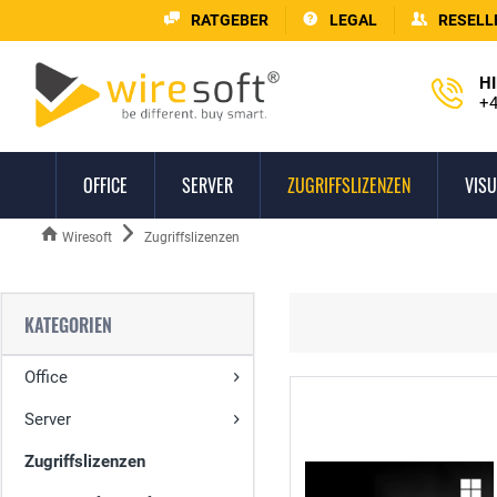
RATGEBER
LEGAL
RESELL
HI
+4
OFFICE
SERVER
ZUGRIFFSLIZENZEN
VISU
Wiresoft
Zugriffslizenzen
KATEGORIEN
Office
Server
Zugriffslizenzen