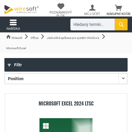
POZNÁMKOVÝ
MŮJ ÚČET
NÁKUPNÍ KOŠÍK
BLOK
NABÍDKA
Wiresoft
Office
Jednotlivé aplikace pro systém Windows
Microsoft Excel
Filtr
MICROSOFT EXCEL 2024 LTSC