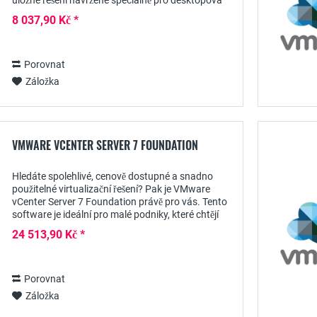
úložné řešení navržené speciálně pro desktopová
prostředí. V tomto stručném popisu produktu se...
8 037,90 Kč *
Porovnat
Záložka
VMWARE VCENTER SERVER 7 FOUNDATION
Hledáte spolehlivé, cenově dostupné a snadno
použitelné virtualizační řešení? Pak je VMware
vCenter Server 7 Foundation právě pro vás. Tento
software je ideální pro malé podniky, které chtějí
využívat výhody virtualizace, aniž by přišly...
24 513,90 Kč *
Porovnat
Záložka