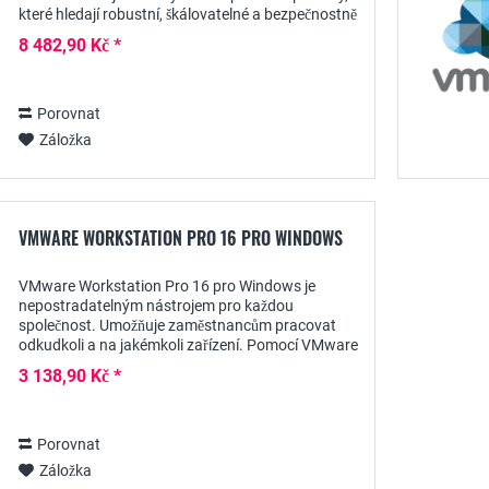
které hledají robustní, škálovatelné a bezpečnostně
bezpečné virtualizační řešení. Ať už...
8 482,90 Kč *
Porovnat
Záložka
VMWARE WORKSTATION PRO 16 PRO WINDOWS
VMware Workstation Pro 16 pro Windows je
nepostradatelným nástrojem pro každou
společnost. Umožňuje zaměstnancům pracovat
odkudkoli a na jakémkoli zařízení. Pomocí VMware
Workstation Pro 16 můžete na jednom počítači
3 138,90 Kč *
spustit více...
Porovnat
Záložka