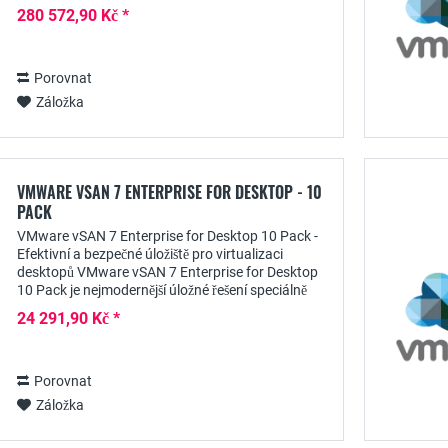
infrastruktur na podnikové úrovni. V tomto
280 572,90 Kč *
stručném popisu produktu...
Porovnat
Záložka
VMWARE VSAN 7 ENTERPRISE FOR DESKTOP - 10
PACK
VMware vSAN 7 Enterprise for Desktop 10 Pack -
Efektivní a bezpečné úložiště pro virtualizaci
desktopů VMware vSAN 7 Enterprise for Desktop
10 Pack je nejmodernější úložné řešení speciálně
navržené pro potřeby organizací s požadavky na...
24 291,90 Kč *
Porovnat
Záložka