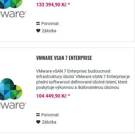
poskytuje organizacím komplexní platformu pro...
133 394,90 Kč *
Porovnat
Záložka
VMWARE VSAN 7 ENTERPRISE
VMware vSAN 7 Enterprise: budoucnost
infrastruktury úložišť VMware vSAN 7 Enterprise je
přední softwarově definované úložné řešení, které
poskytuje výkonnou a škálovatelnou úložnou
infrastrukturu pro podniky. V tomto stručném
104 449,90 Kč *
popisu...
Porovnat
Záložka