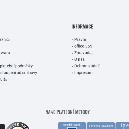
INFORMACE
azníci
Právní
office-365
ftwaru
Zpravodaj
O nás
 platební podmínky
Ochrana údajů
dstoupení od smlouvy
Impresum
ulář
NAŠE PLATEBNÍ METODY