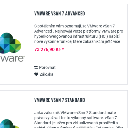
VMWARE VSAN 7 ADVANCED
S potěšením vám oznamuji, že VMware vSan 7
Advanced . Nejnovější verze platformy VMware pro
hyperkonvergovanou infrastrukturu (HCI) nabízí
nové výkonné funkce, které zákazníkům ještě více
usnadňují nasazení a správu HCI. S vSan 7...
73 276,90 Kč *
Porovnat
Záložka
VMWARE VSAN 7 STANDARD
Jako zákazník VMware vSan 7 Standard máte
právo využívat tento výkonný software. vSan 7
Standard je určen pro virtualizovaná prostředí a