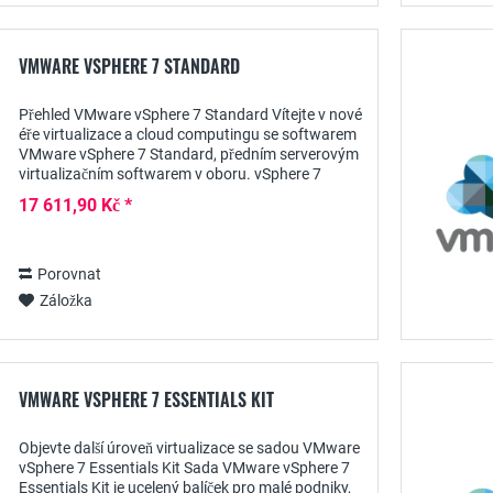
VMWARE VSPHERE 7 STANDARD
Přehled VMware vSphere 7 Standard Vítejte v nové
éře virtualizace a cloud computingu se softwarem
VMware vSphere 7 Standard, předním serverovým
virtualizačním softwarem v oboru. vSphere 7
Standard staví na robustních základech...
17 611,90 Kč *
Porovnat
Záložka
VMWARE VSPHERE 7 ESSENTIALS KIT
Objevte další úroveň virtualizace se sadou VMware
vSphere 7 Essentials Kit Sada VMware vSphere 7
Essentials Kit je ucelený balíček pro malé podniky,