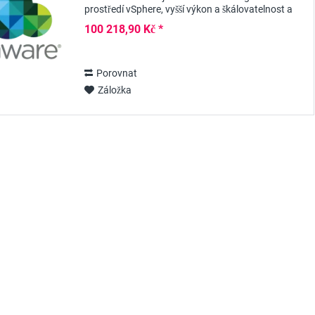
prostředí vSphere, vyšší výkon a škálovatelnost a
lepší zabezpečení. Pomocí VMware vCenter Server
100 218,90 Kč *
7 Standard...
Porovnat
Záložka