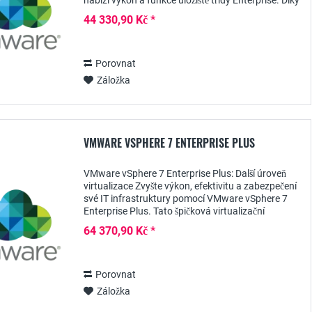
nabízí výkon a funkce úložiště třídy Enterprise. Díky
své architektuře all-flash a zjednodušené...
44 330,90 Kč *
Porovnat
Záložka
VMWARE VSPHERE 7 ENTERPRISE PLUS
VMware vSphere 7 Enterprise Plus: Další úroveň
virtualizace Zvyšte výkon, efektivitu a zabezpečení
své IT infrastruktury pomocí VMware vSphere 7
Enterprise Plus. Tato špičková virtualizační
technologie umožní vaší firmě čelit výzvám...
64 370,90 Kč *
Porovnat
Záložka