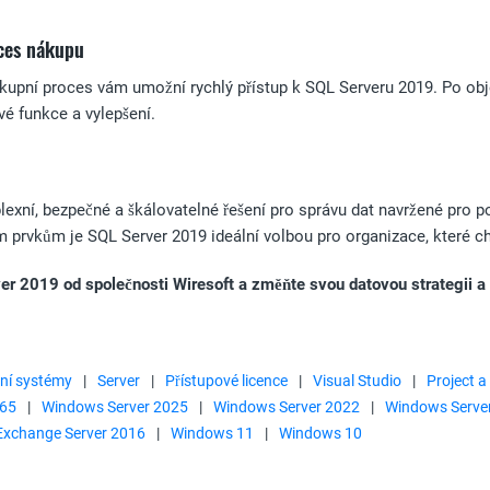
ces nákupu
kupní proces vám umožní rychlý přístup k SQL Serveru 2019. Po obj
vé funkce a vylepšení.
exní, bezpečné a škálovatelné řešení pro správu dat navržené pro p
prvkům je SQL Server 2019 ideální volbou pro organizace, které cht
er 2019 od společnosti Wiresoft a změňte svou datovou strategii a 
ní systémy
|
Server
|
Přístupové licence
|
Visual Studio
|
Project a
365
|
Windows Server 2025
|
Windows Server 2022
|
Windows Serve
Exchange Server 2016
|
Windows 11
|
Windows 10