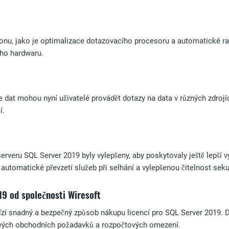
ýkonu, jako je optimalizace dotazovacího procesoru a automatické rad
ího hardwaru.
e dat mohou nyní uživatelé provádět dotazy na data v různých zdrojí
í.
rveru SQL Server 2019 byly vylepšeny, aby poskytovaly ještě lepší 
 automatické převzetí služeb při selhání a vylepšenou čitelnost seku
9 od společnosti Wiresoft
zí snadný a bezpečný způsob nákupu licencí pro SQL Server 2019. Dí
svých obchodních požadavků a rozpočtových omezení.