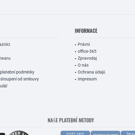
INFORMACE
azníci
Právní
office-365
ftwaru
Zpravodaj
O nás
 platební podmínky
Ochrana údajů
dstoupení od smlouvy
Impresum
ulář
NAŠE PLATEBNÍ METODY