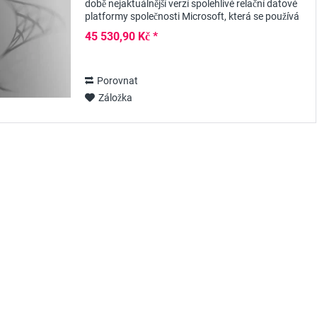
době nejaktuálnější verzí spolehlivé relační datové
platformy společnosti Microsoft, která se používá
po celém světě, protože poskytuje všechny...
45 530,90 Kč *
Porovnat
Záložka