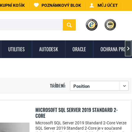
KUPNÍ KOŠÍK
POZNÁMKOVÝ BLOK
MŮJ ÚČET
UTILITIES
AUTODESK
ORACLE
OCHRANA PROTI 

TŘÍDĚNÍ:
MICROSOFT SQL SERVER 2019 STANDARD 2-
CORE
Microsoft SQL Server 2019 Standard 2-Core Verze
SQL Server 2019 Standard 2-Core je v současné