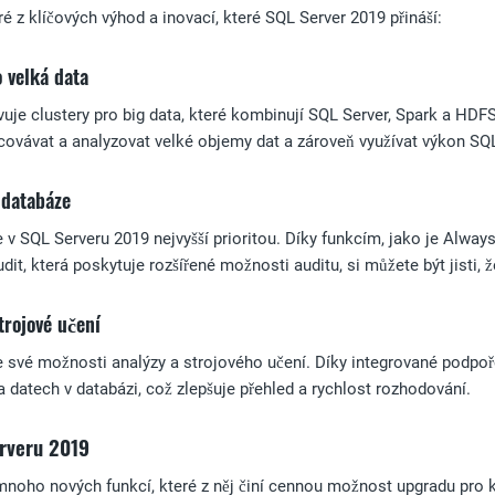
ré z klíčových výhod a inovací, které SQL Server 2019 přináší:
o velká data
uje clustery pro big data, které kombinují SQL Server, Spark a HDF
ovávat a analyzovat velké objemy dat a zároveň využívat výkon SQL 
 databáze
 v SQL Serveru 2019 nejvyšší prioritou. Díky funkcím, jako je Always 
udit, která poskytuje rozšířené možnosti auditu, si můžete být jisti, 
trojové učení
e své možnosti analýzy a strojového učení. Díky integrované podpoře
datech v databázi, což zlepšuje přehled a rychlost rozhodování.
rveru 2019
mnoho nových funkcí, které z něj činí cennou možnost upgradu pro 