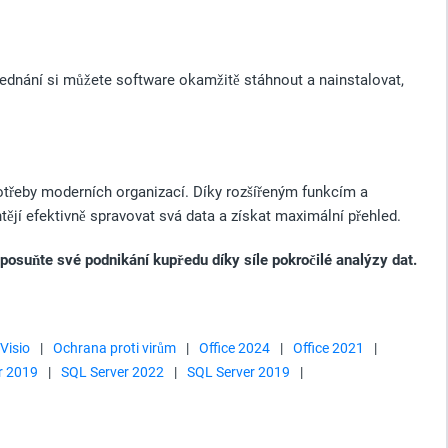
ednání si můžete software okamžitě stáhnout a nainstalovat,
otřeby moderních organizací. Díky rozšířeným funkcím a
ějí efektivně spravovat svá data a získat maximální přehled.
posuňte své podnikání kupředu díky síle pokročilé analýzy dat.
 Visio
|
Ochrana proti virům
|
Office 2024
|
Office 2021
|
r 2019
|
SQL Server 2022
|
SQL Server 2019
|