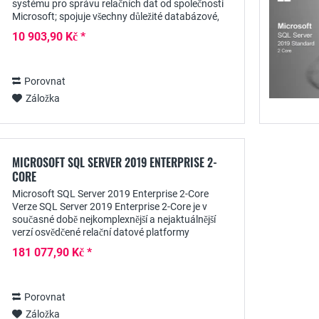
systému pro správu relačních dat od společnosti
Microsoft; spojuje všechny důležité databázové,
reportovací a analytické funkce potřebné pro...
10 903,90 Kč *
Porovnat
Záložka
MICROSOFT SQL SERVER 2019 ENTERPRISE 2-
CORE
Microsoft SQL Server 2019 Enterprise 2-Core
Verze SQL Server 2019 Enterprise 2-Core je v
současné době nejkomplexnější a nejaktuálnější
verzí osvědčené relační datové platformy
společnosti Microsoft; poskytuje všechny
181 077,90 Kč *
nejnovější...
Porovnat
Záložka