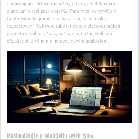
podporují projektové manažery a týmy při efektivním
plánování a realizaci projektů. Patří mezi ně vytváření
Ganttových diagramů, správa zdrojů, řízení rizik a
rozpočtování. Software také umožňuje sledovat průběh
projektu v reálném čase, což vám umožní rychle se
přizpůsobit změnám a nepředvídaným událostem.
Maximalizujte produktivitu svých týmů