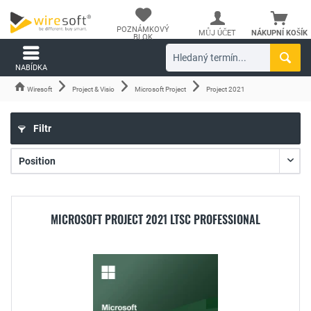
POZNÁMKOVÝ
MŮJ ÚČET
NÁKUPNÍ KOŠÍK
BLOK
NABÍDKA
Wiresoft
Project & Visio
Microsoft Project
Project 2021
Filtr
MICROSOFT PROJECT 2021 LTSC PROFESSIONAL