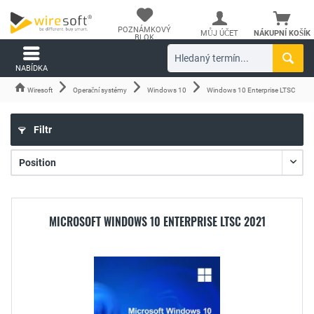
POZNÁMKOVÝ
MŮJ ÚČET
NÁKUPNÍ KOŠÍK
BLOK
NABÍDKA
Wiresoft
Operační systémy
Windows 10
Windows 10 Enterprise LTSC
Filtr
MICROSOFT WINDOWS 10 ENTERPRISE LTSC 2021