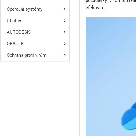
požadavky. V tomto článk
efektivitu.
Operační systémy
Utilities
AUTODESK
ORACLE
Ochrana proti virům