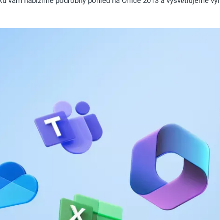
u vám nabízíme podrobný pohled na Office 2013 a vysvětlujeme výh