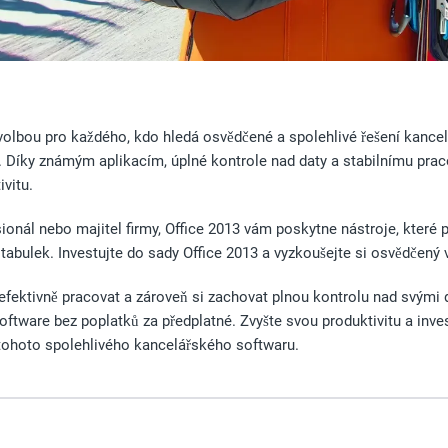
 volbou pro každého, kdo hledá osvědčené a spolehlivé řešení kance
Díky známým aplikacím, úplné kontrole nad daty a stabilnímu pracovn
ivitu.
sionál nebo majitel firmy, Office 2013 vám poskytne nástroje, které p
tabulek. Investujte do sady Office 2013 a vyzkoušejte si osvědčený v
ektivně pracovat a zároveň si zachovat plnou kontrolu nad svými daty
ftware bez poplatků za předplatné. Zvyšte svou produktivitu a inve
 tohoto spolehlivého kancelářského softwaru.