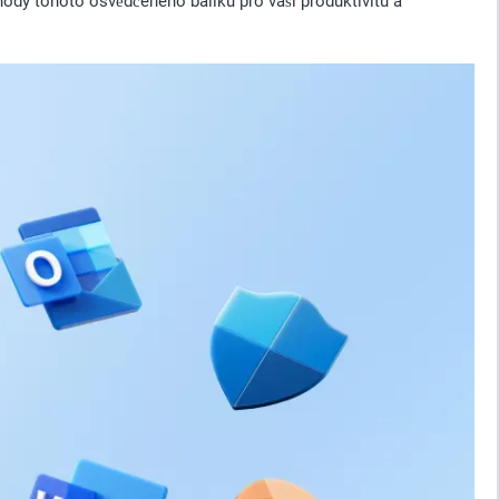
ody tohoto osvědčeného balíku pro vaši produktivitu a