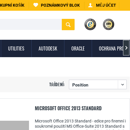
KUPNÍ KOŠÍK
POZNÁMKOVÝ BLOK
MŮJ ÚČET
UTILITIES
AUTODESK
ORACLE
OCHRANA PROTI 

TŘÍDĚNÍ:
MICROSOFT OFFICE 2013 STANDARD
Microsoft Office 2013 Standard - edice pro firemní i
soukromé použití MS Office-Suite 2013 Standard s