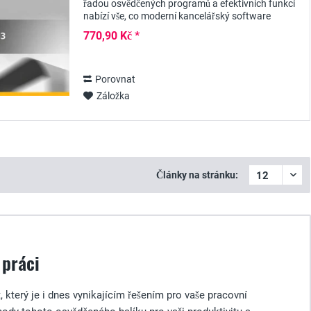
řadou osvědčených programů a efektivních funkcí
nabízí vše, co moderní kancelářský software
potřebuje ke splnění typických úkolů, které...
770,90 Kč *
Porovnat
Záložka
Články na stránku:
 práci
 který je i dnes vynikajícím řešením pro vaše pracovní