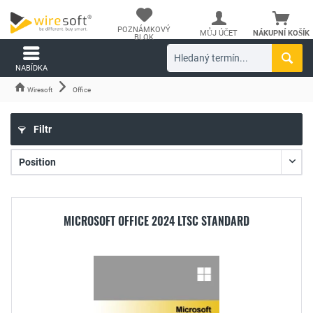
POZNÁMKOVÝ
MŮJ ÚČET
NÁKUPNÍ KOŠÍK
BLOK
NABÍDKA
Wiresoft
Office
Filtr
MICROSOFT OFFICE 2024 LTSC STANDARD