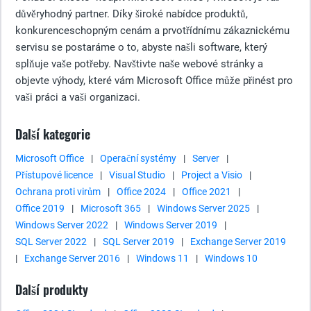
důvěryhodný partner. Díky široké nabídce produktů,
konkurenceschopným cenám a prvotřídnímu zákaznickému
servisu se postaráme o to, abyste našli software, který
splňuje vaše potřeby. Navštivte naše webové stránky a
objevte výhody, které vám Microsoft Office může přinést pro
vaši práci a vaši organizaci.
Další kategorie
Microsoft Office
|
Operační systémy
|
Server
|
Přístupové licence
|
Visual Studio
|
Project a Visio
|
Ochrana proti virům
|
Office 2024
|
Office 2021
|
Office 2019
|
Microsoft 365
|
Windows Server 2025
|
Windows Server 2022
|
Windows Server 2019
|
SQL Server 2022
|
SQL Server 2019
|
Exchange Server 2019
|
Exchange Server 2016
|
Windows 11
|
Windows 10
Další produkty