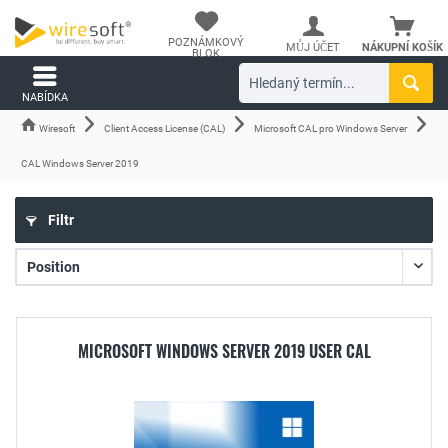
POZNÁMKOVÝ
MŮJ ÚČET
NÁKUPNÍ KOŠÍK
BLOK
NABÍDKA
Wiresoft
Client Access License (CAL)
Microsoft CAL pro Windows Server
CAL Windows Server 2019
Filtr
MICROSOFT WINDOWS SERVER 2019 USER CAL