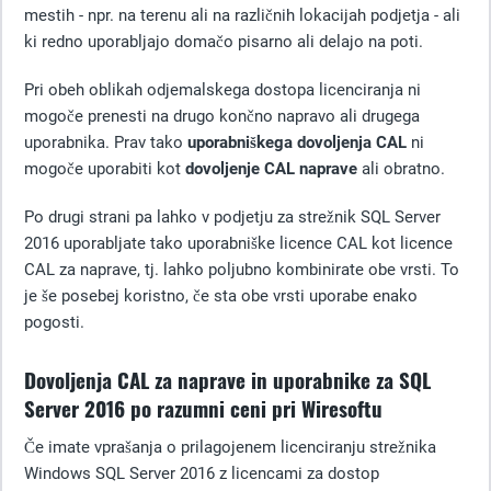
mestih - npr. na terenu ali na različnih lokacijah podjetja - ali
ki redno uporabljajo domačo pisarno ali delajo na poti.
Pri obeh oblikah odjemalskega dostopa licenciranja ni
mogoče prenesti na drugo končno napravo ali drugega
uporabnika. Prav tako
uporabniškega dovoljenja CAL
ni
mogoče uporabiti kot
dovoljenje CAL naprave
ali obratno.
Po drugi strani pa lahko v podjetju za strežnik SQL Server
2016 uporabljate tako uporabniške licence CAL kot licence
CAL za naprave, tj. lahko poljubno kombinirate obe vrsti. To
je še posebej koristno, če sta obe vrsti uporabe enako
pogosti.
Dovoljenja CAL za naprave in uporabnike za SQL
Server 2016 po razumni ceni pri Wiresoftu
Če imate vprašanja o prilagojenem licenciranju strežnika
Windows SQL Server 2016 z licencami za dostop