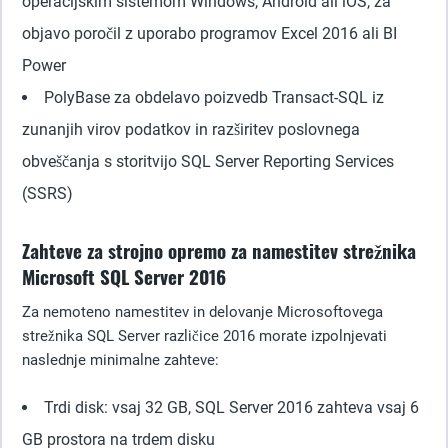
operacijskim sistemom Windows, Android ali iOS, za
objavo poročil z uporabo programov Excel 2016 ali BI
Power
PolyBase za obdelavo poizvedb Transact-SQL iz
zunanjih virov podatkov in razširitev poslovnega
obveščanja s storitvijo SQL Server Reporting Services
(SSRS)
Zahteve za strojno opremo za namestitev strežnika
Microsoft SQL Server 2016
Za nemoteno namestitev in delovanje Microsoftovega
strežnika SQL Server različice 2016 morate izpolnjevati
naslednje minimalne zahteve:
Trdi disk: vsaj 32 GB, SQL Server 2016 zahteva vsaj 6
GB prostora na trdem disku