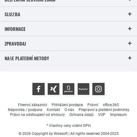
SLUŽBA
INFORMACE
ZPRAVODAJ
NAŠE PLATEBNÍ METODY
Firemní zákazníci
Přihlášení prodejce
Právní
office-365
Nápověda / podpora
Kontakt
O nás
Přepravní a platební podmínky
Právo na odstoupení od smlouvy
Ochrana údajů
VOP
Impresum
* Všechny ceny včetně DPH
© 2026 Copyright by Wiresoft | All rights reserved 2004-2025