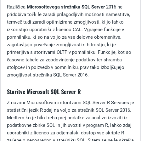
Različica
Microsoftovega strežnika SQL Server
2016 ne
pridobiva točk le zaradi prilagodljivih možnosti namestitve,
temveč tudi zaradi optimizirane zmogljivosti, ki jo lahko
izkoristijo uporabniki z licenco CAL. Vgrajene funkcije v
pomnilniku, ki so na voljo za vse delovne obremenitve,
zagotavljajo povečanje zmogljivosti s hitrostjo, ki je
primerljiva s storitvami OLTP v pomnilniku. Funkcije, kot so
časovne tabele za zgodovinjenje podatkov ter shramba
stolpcev in poizvedb v pomnilniku, prav tako izboljšujejo
zmogljivost strežnika SQL Server 2016.
Storitve Microsoft SQL Server R
Z novimi Microsoftovimi storitvami SQL Server R Services je
statistični jezik R zdaj na voljo za strežnik SQL Server 2016.
Medtem ko je bilo treba prej podatke za analizo izvoziti iz
podatkovne zbirke SQL in jih uvoziti v program R, lahko zdaj
uporabniki z licenco za odjemalski dostop vse skripte R
zaženejo neposredno v strežniku SQL. S tem se ne le skrajša