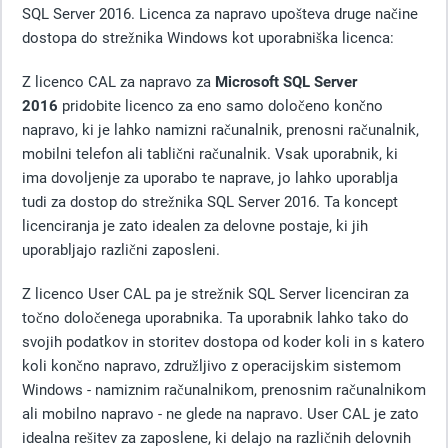
SQL Server 2016. Licenca za napravo upošteva druge načine
dostopa do strežnika Windows kot uporabniška licenca:
Z licenco CAL za napravo za
Microsoft SQL Server
2016
pridobite licenco za eno samo določeno končno
napravo, ki je lahko namizni računalnik, prenosni računalnik,
mobilni telefon ali tablični računalnik. Vsak uporabnik, ki
ima dovoljenje za uporabo te naprave, jo lahko uporablja
tudi za dostop do strežnika SQL Server 2016. Ta koncept
licenciranja je zato idealen za delovne postaje, ki jih
uporabljajo različni zaposleni.
Z licenco User CAL pa je strežnik SQL Server licenciran za
točno določenega uporabnika. Ta uporabnik lahko tako do
svojih podatkov in storitev dostopa od koder koli in s katero
koli končno napravo, združljivo z operacijskim sistemom
Windows - namiznim računalnikom, prenosnim računalnikom
ali mobilno napravo - ne glede na napravo. User CAL je zato
idealna rešitev za zaposlene, ki delajo na različnih delovnih