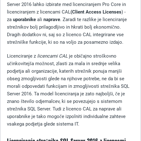
Server 2016 lahko izbirate med licenciranjem Pro Core in
licenciranjem z licencami CAL
(Client Access Licenses
) -
za
uporabnike
ali
naprave
. Zaradi te razlike je licenciranje
strežnikov bolj prilagodljivo in hkrati bolj ekonomično.
Dragih dodatkov ni, saj so z licenco CAL integrirane vse
strežniške funkcije, ki so na voljo za posamezno izdajo.
Licenciranje z
licencami CAL
je običajno stroškovno
učinkovitejša možnost, zlasti za mala in srednje velika
podjetja ali organizacije, katerih strežnik ponuja manjši
obseg zmogljivosti glede na njihove potrebe, ne da bi se
morali odpovedati funkcijam in zmogljivosti strežnika SQL
Server 2016. Ta model licenciranja je zato najboljši, če je
znano število odjemalcev, ki se povezujejo s sistemom
strežnika SQL Server. Tudi z licenco CAL za naprave ali
uporabnike je tako mogoče izpolniti individualne zahteve
vsakega podjetja glede sistema IT.
Licenciranje strežnika SQL Server 2016 z licencami