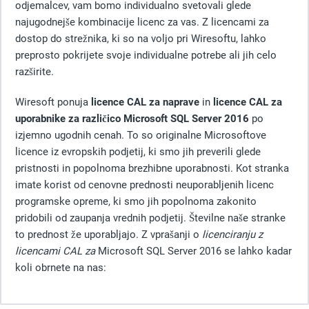
odjemalcev, vam bomo individualno svetovali glede
najugodnejše kombinacije licenc za vas. Z licencami za
dostop do strežnika, ki so na voljo pri Wiresoftu, lahko
preprosto pokrijete svoje individualne potrebe ali jih celo
razširite.
Wiresoft ponuja
licence CAL za naprave
in
licence CAL za
uporabnike za
različico Microsoft SQL Server 2016
po
izjemno ugodnih cenah. To so originalne Microsoftove
licence iz evropskih podjetij, ki smo jih preverili glede
pristnosti in popolnoma brezhibne uporabnosti. Kot stranka
imate korist od cenovne prednosti neuporabljenih licenc
programske opreme, ki smo jih popolnoma zakonito
pridobili od zaupanja vrednih podjetij. Številne naše stranke
to prednost že uporabljajo. Z vprašanji o
licenciranju z
licencami CAL za
Microsoft SQL Server 2016 se lahko kadar
koli obrnete na nas: