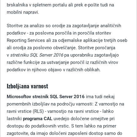
brskalnika v spletnem portalu ali prek e-pošte tudi na
mobilni napravi.
Storitve za analizo so orodje za zagotavljanje analitičnih
podatkov - za poslovna poročila in poročila storitev
Reporting Services ali za odjemalske aplikacije tretjih oseb
ali orodja za poslovno obveščanje. Storitve poročanja
v
strežniku SQL Server 2016
pa uporabniku zagotavljajo
različne funkcije za ustvarjanje poročil iz različnih virov
podatkov in njihovo objavo v različnih oblikah.
Izboljšana varnost
Microsoftov strežnik SQL Server 2016
ima tudi nekaj
pomembnih izboljšav na področju varnosti: Z varnostjo na
ravni vrstice (RLS) - varnostjo na ravni vrstice - lahko
lastniki
programa CAL
uvedejo določene omejitve pri
dostopu do podatkovnih vrstic. S tem lahko na primer
zagotovite, da imajo določeni zaposleni dostop samo do