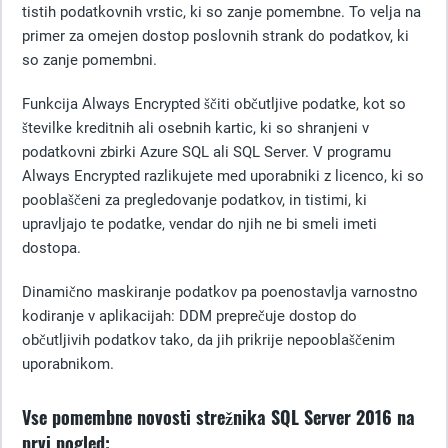
tistih podatkovnih vrstic, ki so zanje pomembne. To velja na
primer za omejen dostop poslovnih strank do podatkov, ki
so zanje pomembni.
Funkcija Always Encrypted ščiti občutljive podatke, kot so
številke kreditnih ali osebnih kartic, ki so shranjeni v
podatkovni zbirki Azure SQL ali SQL Server. V programu
Always Encrypted razlikujete med uporabniki z licenco, ki so
pooblaščeni za pregledovanje podatkov, in tistimi, ki
upravljajo te podatke, vendar do njih ne bi smeli imeti
dostopa.
Dinamično maskiranje podatkov pa poenostavlja varnostno
kodiranje v aplikacijah: DDM preprečuje dostop do
občutljivih podatkov tako, da jih prikrije nepooblaščenim
uporabnikom.
Vse pomembne novosti strežnika SQL Server 2016 na
prvi pogled: