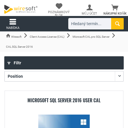
POZNÁMKOVÝ
MŮJ ÚČET
NÁKUPNÍ KOŠÍK
BLOK
NABÍDKA
Wiresoft
Client Access License (CAL)
Microsoft CAL pro SQL Server
CAL SQL Server 2016
Filtr
MICROSOFT SQL SERVER 2016 USER CAL