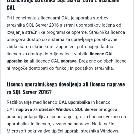
CAL
Pri licenciranju z licencami CAL je uporaba storitev
strežnika SQL Server 2016 s strani uporabnikov ločena od
izvajanja strežniške programske opreme. Strežniška licenca
omogoča dostop do sistema za upravljanje podatkovne
zbirke samo skrbnikom. Zaposleni potrebujejo lastno
licenco za dostop do odjemalca - v obliki
licence CAL
uporabnika
ali licence CAL
naprave
. Brez ene od obeh licenc
ni mogoče dostopati do funkcij in podatkov strežnika.
Licenca uporabniškega dovoljenja ali licenca naprave
za SQL Server 2016?
Razlikovanje med licenco
CAL uporabnika
in licenco
CAL
naprave
za
strežnik Windows SQL Server
omogoča
posebej prilagodljivo licenciranje - gre za licenco, vezano na
uporabnika, in licenco, vezano na napravo. Na ta način
Microsoft pokriva dve tipični uporabi strežnika Windows