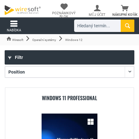
POZNÁMKOVÝ
MŮJ ÚČET
NÁKUPNÍ KOŠÍK
BLOK
NABÍDKA
Wiresoft
Operační systémy
Windows 12
Filtr
WINDOWS 11 PROFESSIONAL