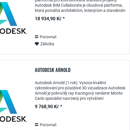
platforma pro koordinované stavební projekty
Autodesk BIM Collaborate je cloudová platforma,
která pomáhá architektům, inženýrům a stavebním
manažerům efektivně plánovat, koordinovat a
18 934,90 Kč *
řídit...
Porovnat
Záložka
AUTODESK ARNOLD
Autodesk Arnold (1 rok): Vysoce kvalitní
vykreslování pro působivé 3D vizualizace Autodesk
Arnold je pokročilý ray tracingový renderer Monte
Carlo speciálně navržený pro vytváření
realistických a působivých 3D vizualizací . S
9 768,90 Kč *
ročním...
Porovnat