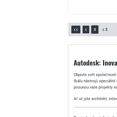
z
3
3
Autodesk: Inova
Objevte svět společnost
škálu nástrojů speciálně 
posunou vaše projekty na
Ať už jste architekt, in