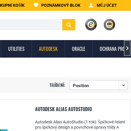
KUPNÍ KOŠÍK
POZNÁMKOVÝ BLOK
MŮJ ÚČET
UTILITIES
AUTODESK
ORACLE
OCHRANA PROTI 

TŘÍDĚNÍ:
AUTODESK ALIAS AUTOSTUDIO
Autodesk Alias AutoStudio (1 rok): Špičkové řešení
pro špičkový design a povrchové úpravy třídy A