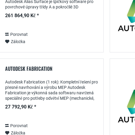
Autodesk Alias Surface je špičkový software pro
povrchové úpravy třídy A a pokročilé 3D
modelování , speciálně vyvinutý pro automobilový
261 864,90 Kč *
a letecký...
Porovnat
Záložka
AUTODESK FABRICATION
Autodesk Fabrication (1 rok): Kompletní řešení pro
přesné navrhování a výrobu MEP Autodesk
Fabrication je výkonná sada softwaru navržená
speciálně pro potřeby odvětví MEP (mechanické,
elektrické a instalatérské práce). Předplatné na 1...
27 792,90 Kč *
Porovnat
Záložka