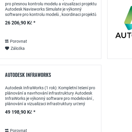
pro přesnou kontrolu modelu a vizualizaci projektu
Autodesk Navisworks Simulate je výkonný
software pro kontrolu modelů , koordinaci projektů
a 4D simulace . S ročním předplatným mohou...
26 206,90 Kč *
Porovnat
Záložka
AUTODESK INFRAWORKS
Autodesk InfraWorks (1 rok): Kompletní řešení pro
plánování a navrhování infrastruktury Autodesk
InfraWorks je výkonný software pro modelování ,
plánování a vizualizaci infrastruktury určený
speciálně pro inženýry, urbanisty a...
49 198,90 Kč *
Porovnat