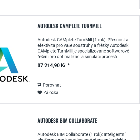
AUTODESK CAMPLETE TURNMILL
Autodesk CAMplete TurnMill (1 rok): Přesnost a
efektivita pro vaše soustruhy a frézky Autodesk
CAMplete TurnMill je specializované softwarové
řešení pro optimalizaci a simulaci procesů
soustružení a frézování . Předplatné na 1 rok
87 214,90 Kč *
vám...
Porovnat
Záložka
AUTODESK BIM COLLABORATE
Autodesk BIM Collaborate (1 rok): Inteligentní