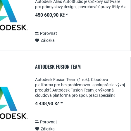
Autodesk Alias AutoStudio je špičkový software
pro průmyslový design , povrchové úpravy třídy A a
vývoj konceptů v automobilovém a...
450 600,90 Kč *
Porovnat
Záložka
AUTODESK FUSION TEAM
Autodesk Fusion Team (1 rok): Cloudová
platforma pro bezproblémovou spolupráci a vývoj
produktů Autodesk Fusion Team je výkonná
cloudová platforma pro spolupráci speciálně
navržená pro propojení týmů po celém světě a
4 438,90 Kč *
zefektivnění vývoje...
Porovnat
Záložka