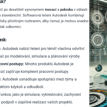
esk?
již po desetiletí synonymem
inovací
a
pokroku
v oblasti
 a stavebnictví. Softwarová řešení Autodesk kombinují
elsky přívětivým rozhraním, díky čemuž je mohou snadno
 tak odborníci.
esk:
:
Autodesk nabízí řešení pro téměř všechna odvětví:
až po modelování, simulace a plánování výroby.
ovní postupy:
Mnoho produktů Autodesk je
což zajišťuje komplexní pracovní postupy.
u
: Autodesk usnadňuje spolupráci mezi týmy a
ektům kdykoli a odkudkoli.
unkce, jako je simulace, vykreslování, zachycení
s podpoří v úspěšné realizaci vašich projektů.