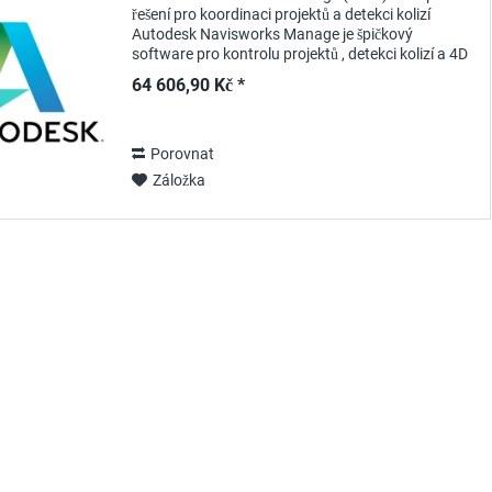
řešení pro koordinaci projektů a detekci kolizí
Autodesk Navisworks Manage je špičkový
software pro kontrolu projektů , detekci kolizí a 4D
simulace . S ročním předplatným získají
64 606,90 Kč *
architekti,...
Porovnat
Záložka