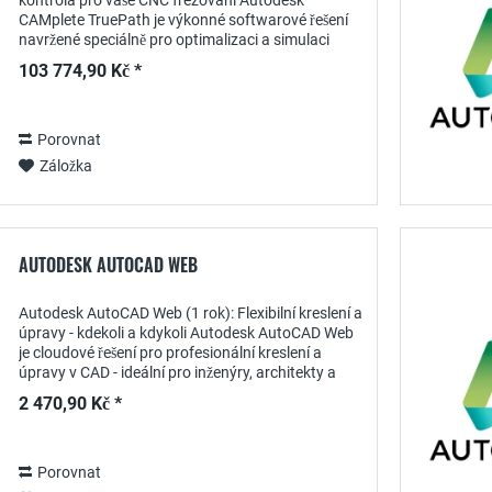
kontrola pro vaše CNC frézování Autodesk
CAMplete TruePath je výkonné softwarové řešení
navržené speciálně pro optimalizaci a simulaci
CNC frézovacích procesů . S ročním předplatným
103 774,90 Kč *
získáte...
Porovnat
Záložka
AUTODESK AUTOCAD WEB
Autodesk AutoCAD Web (1 rok): Flexibilní kreslení a
úpravy - kdekoli a kdykoli Autodesk AutoCAD Web
je cloudové řešení pro profesionální kreslení a
úpravy v CAD - ideální pro inženýry, architekty a
návrháře, kteří potřebují maximální...
2 470,90 Kč *
Porovnat