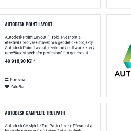
AUTODESK POINT LAYOUT
Autodesk Point Layout (1 rok): Přesnost a
efektivita pro vaše stavební a geodetické projekty
Autodesk Point Layout je výkonný software, který
umožňuje stavebním profesionálům generovat
bodová data přímo z 3D modelů a používat je na...
49 918,90 Kč *
Porovnat
Záložka
AUTODESK CAMPLETE TRUEPATH
Autodesk CAMplete TruePath (1 rok): Přesnost a